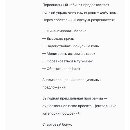
Персональный кабинет предоставляет
полный управление над игровым действом.
Через собственный аккаунт разрешается:
— Финансировать баланс
— Выводить призы
— Задействовать бонусные коды
— Мониторить историю ставок
— Соревноваться в турнирах
— Обретать cash back
Анализ поощрений и специальных
предложений
Выгодная премиальная программа —
существенное плюс проекта. Центральные
категории поощрений:
Стартовый бонус