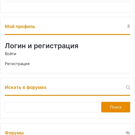
Мой профиль
Логин и регистрация
Войти
Регистрация
Искать в форумах
Форумы