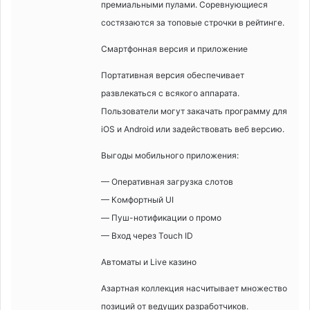
премиальными пулами. Соревнующиеся
состязаются за топовые строчки в рейтинге.
Смартфонная версия и приложение
Портативная версия обеспечивает
развлекаться с всякого аппарата.
Пользователи могут закачать программу для
iOS и Android или задействовать веб версию.
Выгоды мобильного приложения:
— Оперативная загрузка слотов
— Комфортный UI
— Пуш-нотификации о промо
— Вход через Touch ID
Автоматы и Live казино
Азартная коллекция насчитывает множество
позиций от ведущих разработчиков.