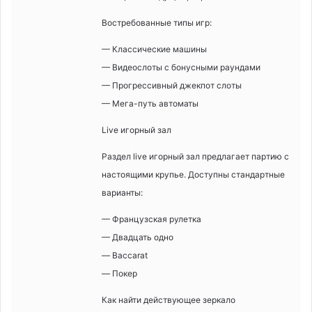
Востребованные типы игр:
— Классические машины
— Видеослоты с бонусными раундами
— Прогрессивный джекпот слоты
— Мега-путь автоматы
Live игорный зал
Раздел live игорный зал предлагает партию с
настоящими крупье. Доступны стандартные
варианты:
— Французская рулетка
— Двадцать одно
— Baccarat
— Покер
Как найти действующее зеркало