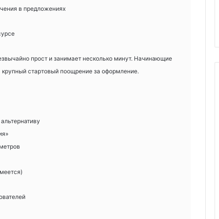
ючения в предложениях
сурсе
езвычайно прост и занимает несколько минут. Начинающие
а крупный стартовый поощрение за оформление.
о альтернативу
ия»
аметров
имеется)
ователей