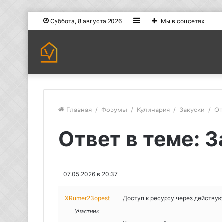
Sidebar
Суббота, 8 августа 2026
Мы в соцсетях
Главная
/
Форумы
/
Кулинария
/
Закуски
/
От
Ответ в теме: 
07.05.2026 в 20:37
XRumer23opest
Доступ к ресурсу через действу
Участник