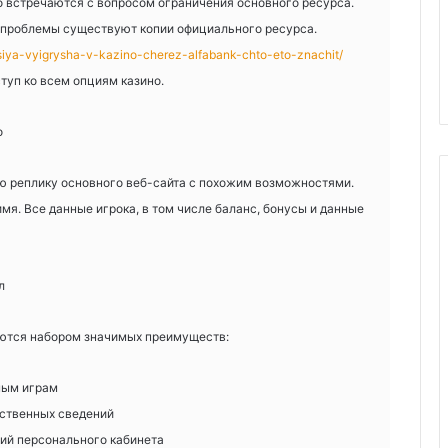
о встречаются с вопросом ограничения основного ресурса.
 проблемы существуют копии официального ресурса.
atsiya-vyigrysha-v-kazino-cherez-alfabank-chto-eto-znachit/
туп ко всем опциям казино.
о
ю реплику основного веб-сайта с похожим возможностями.
мя. Все данные игрока, в том числе баланс, бонусы и данные
л
уются набором значимых преимуществ:
мым играм
ственных сведений
ий персонального кабинета