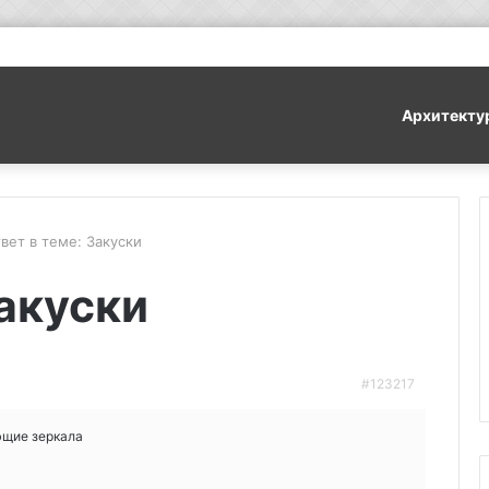
Архитекту
вет в теме: Закуски
Закуски
#123217
ющие зеркала