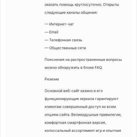
оказать помощь круглосуточно. Открыты
следующие каналы общения:
— Интернет-чат
— Email
— Телефонная связь
— Общественные сети
Пояснения на распространенные вопросы
можно обнаружить в блоке FAQ.
Резюме
Основной веб-сайт казино и его
функционирующие зеркала гарантируют
клиентам совершенный доступ ко всем
опциям сайта. Великодушные привилегии,
комфортная смартфонная версия,
колоссальный ассортимент игр и опытная