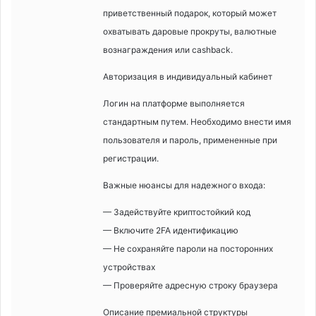
приветственный подарок, который может
охватывать даровые прокруты, валютные
вознаграждения или cashback.
Авторизация в индивидуальный кабинет
Логин на платформе выполняется
стандартным путем. Необходимо внести имя
пользователя и пароль, примененные при
регистрации.
Важные нюансы для надежного входа:
— Задействуйте криптостойкий код
— Включите 2FA идентификацию
— Не сохраняйте пароли на посторонних
устройствах
— Проверяйте адресную строку браузера
Описание премиальной структуры