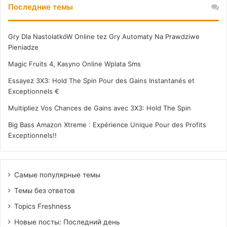
Последние темы
Gry Dla NastolatkóW Online tez Gry Automaty Na Prawdziwe
Pieniadze
Magic Fruits 4, Kasyno Online Wplata Sms
Essayez 3X3: Hold The Spin Pour des Gains Instantanés et
Exceptionnels €
Multipliez Vos Chances de Gains avec 3X3: Hold The Spin
Big Bass Amazon Xtreme : Expérience Unique Pour des Profits
Exceptionnels!!
Самые популярные темы
Темы без ответов
Topics Freshness
Новые посты: Последний день