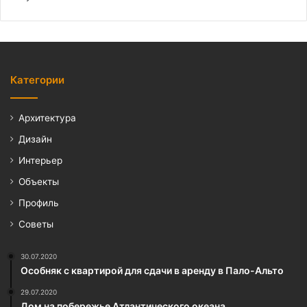
Категории
Архитектура
Дизайн
Интерьер
Объекты
Профиль
Советы
30.07.2020
Особняк с квартирой для сдачи в аренду в Пало-Альто
29.07.2020
Дом на побережье Атлантического океана