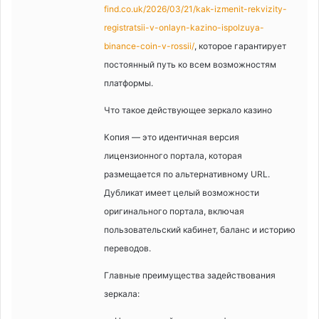
find.co.uk/2026/03/21/kak-izmenit-rekvizity-
registratsii-v-onlayn-kazino-ispolzuya-
binance-coin-v-rossii/
, которое гарантирует
постоянный путь ко всем возможностям
платформы.
Что такое действующее зеркало казино
Копия — это идентичная версия
лицензионного портала, которая
размещается по альтернативному URL.
Дубликат имеет целый возможности
оригинального портала, включая
пользовательский кабинет, баланс и историю
переводов.
Главные преимущества задействования
зеркала: