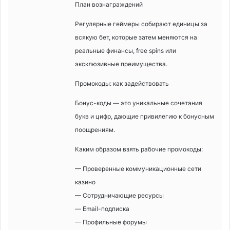
План вознаграждений
Регулярные геймеры собирают единицы за
всякую бет, которые затем меняются на
реальные финансы, free spins или
эксклюзивные преимущества.
Промокоды: как задействовать
Бонус-коды — это уникальные сочетания
букв и цифр, дающие привилегию к бонусным
поощрениям.
Каким образом взять рабочие промокоды:
— Проверенные коммуникационные сети
казино
— Сотрудничающие ресурсы
— Email-подписка
— Профильные форумы