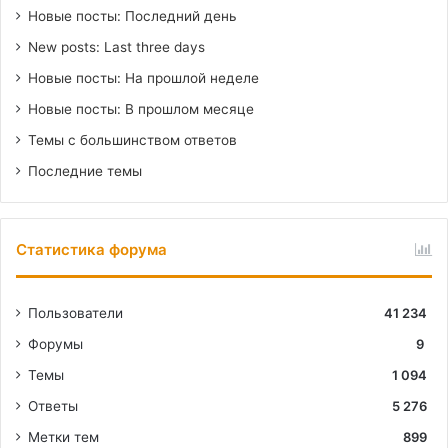
Новые посты: Последний день
New posts: Last three days
Новые посты: На прошлой неделе
Новые посты: В прошлом месяце
Темы с большинством ответов
Последние темы
Статистика форума
Пользователи
41 234
Форумы
9
Темы
1 094
Ответы
5 276
Метки тем
899