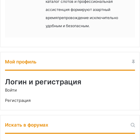
каталог слотов и профессиональная
ассистенция формируют азартный
времяпрепровождение исключительно
удобным и безопасным.
Мой профиль
Логин и регистрация
Войти
Регистрация
Искать в форумах