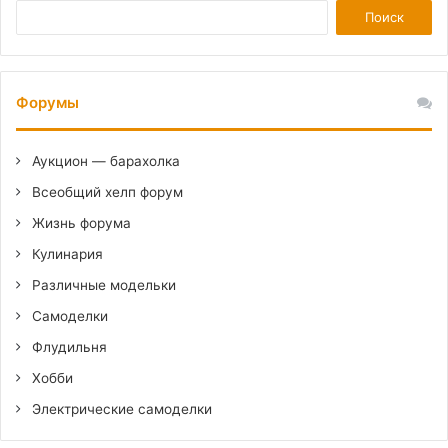
Форумы
Аукцион — барахолка
Всеобщий хелп форум
Жизнь форума
Кулинария
Различные модельки
Самоделки
Флудильня
Хобби
Электрические самоделки