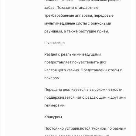
забав. Показаны стандартные
трехбарабанные аппараты, передовые
мультимедийные слоты с бонусными
раундами, а также растущие призы.
Live казино
Раздел с реальными ведущими
предоставляет почувствовать дух
настоящего казино. Представлены столы с
покером.
Передача реализуется в высоком четкости,
поддерживается чат с раздающим и другими
геймерами.
Конкурсы
Постоянно устраиваются турниры по разным