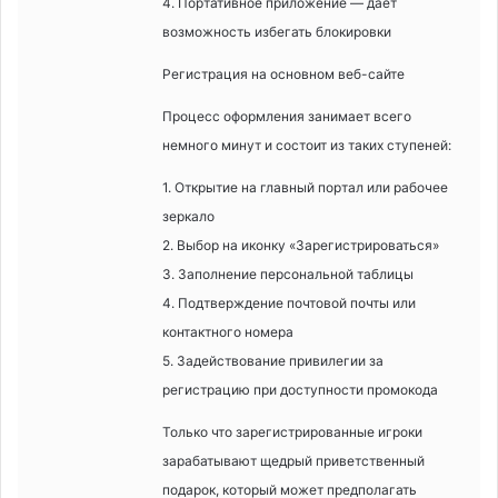
4. Портативное приложение — дает
возможность избегать блокировки
Регистрация на основном веб-сайте
Процесс оформления занимает всего
немного минут и состоит из таких ступеней:
1. Открытие на главный портал или рабочее
зеркало
2. Выбор на иконку «Зарегистрироваться»
3. Заполнение персональной таблицы
4. Подтверждение почтовой почты или
контактного номера
5. Задействование привилегии за
регистрацию при доступности промокода
Только что зарегистрированные игроки
зарабатывают щедрый приветственный
подарок, который может предполагать