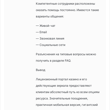
Компетентные сотрудники расположены
оказать помощь постоянно. Имеются такие
варианты общения:
— Живой-чат
— Email
— Звонковая линия
— Социальные сети
Разъяснения на типовые вопросы можно
получить в разделе FAQ.
Вывод
Лицензионный портал казино и его
действующие зеркала предоставляют
клиентам абсолютный путь ко всем опциям
ресурса. Значительные поощрения,
практичная мобильная версия, гигантский