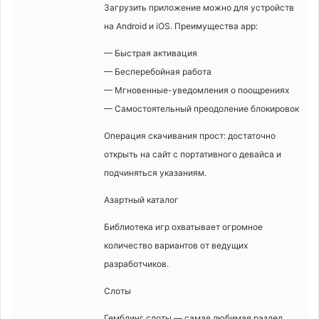
Загрузить приложение можно для устройств
на Android и iOS. Преимущества app:
— Быстрая активация
— Бесперебойная работа
— Мгновенные-уведомления о поощрениях
— Самостоятельный преодоление блокировок
Операция скачивания прост: достаточно
открыть на сайт с портативного девайса и
подчиняться указаниям.
Азартный каталог
Библиотека игр охватывает огромное
количество вариантов от ведущих
разработчиков.
Слоты
Гемблинг слоты — самая любимая раздел