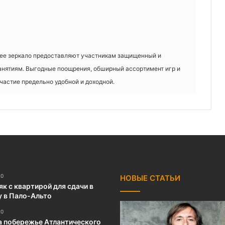
щее зеркало предоставляют участникам защищенный и
анятиям. Выгодные поощрения, обширный ассортимент игр и
астие предельно удобной и доходной.
20
НОВЫЕ СТАТЬИ
к с квартирой для сдачи в
у в Пало-Альто
20
а побережье Атлантического