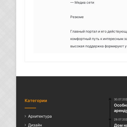
— Медиа сети
Резюме
Главный портал и его действую
комфортный путь к интересным з
высокая поддержка формируют уч
30.07.20
Категории
Особня
аренд
Архитектура
29.07.20
Дизайн
Дом н