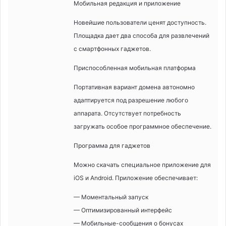
Мобильная редакция и приложение
Новейшие пользователи ценят доступность.
Площадка дает два способа для развлечений
с смартфонных гаджетов.
Приспособленная мобильная платформа
Портативная вариант домена автономно
адаптируется под разрешение любого
аппарата. Отсутствует потребность
загружать особое программное обеспечение.
Программа для гаджетов
Можно скачать специальное приложение для
iOS и Android. Приложение обеспечивает:
— Моментальный запуск
— Оптимизированный интерфейс
— Мобильные-сообщения о бонусах