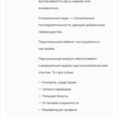
выплачивается раз в неделю или
ежемесячно.
Специальные коды — специальные
последовательности, дающие добавочные
преимущества.
Персональный кабинет: инструменты и
настройки
Персональный аккаунт обеспечивает
совершенный надзор над пользовательским
опытом. Тут доступны:
— Контроль средствами
— Записи переводов
— Текущие бонусы
— Установки сохранности
— Верификация профиля