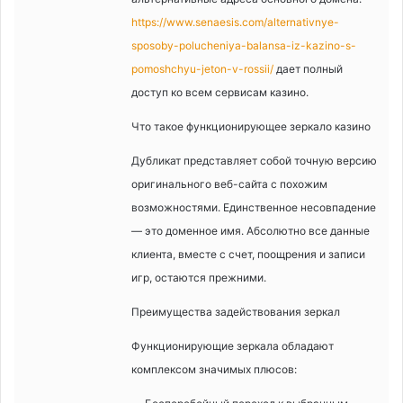
https://www.senaesis.com/alternativnye-
sposoby-polucheniya-balansa-iz-kazino-s-
pomoshchyu-jeton-v-rossii/
дает полный
доступ ко всем сервисам казино.
Что такое функционирующее зеркало казино
Дубликат представляет собой точную версию
оригинального веб-сайта с похожим
возможностями. Единственное несовпадение
— это доменное имя. Абсолютно все данные
клиента, вместе с счет, поощрения и записи
игр, остаются прежними.
Преимущества задействования зеркал
Функционирующие зеркала обладают
комплексом значимых плюсов: