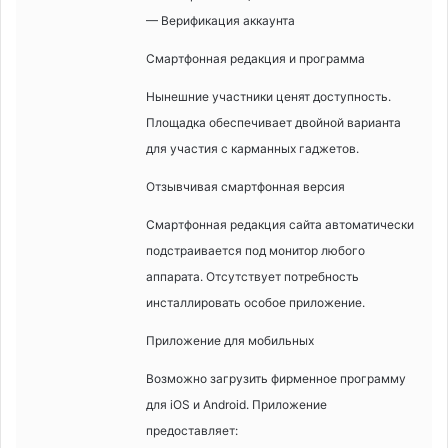
— Верификация аккаунта
Смартфонная редакция и программа
Нынешние участники ценят доступность.
Площадка обеспечивает двойной варианта
для участия с карманных гаджетов.
Отзывчивая смартфонная версия
Смартфонная редакция сайта автоматически
подстраивается под монитор любого
аппарата. Отсутствует потребность
инсталлировать особое приложение.
Приложение для мобильных
Возможно загрузить фирменное программу
для iOS и Android. Приложение
предоставляет: