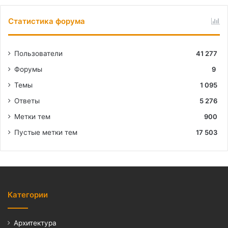
Статистика форума
Пользователи
41 277
Форумы
9
Темы
1 095
Ответы
5 276
Метки тем
900
Пустые метки тем
17 503
Категории
Архитектура