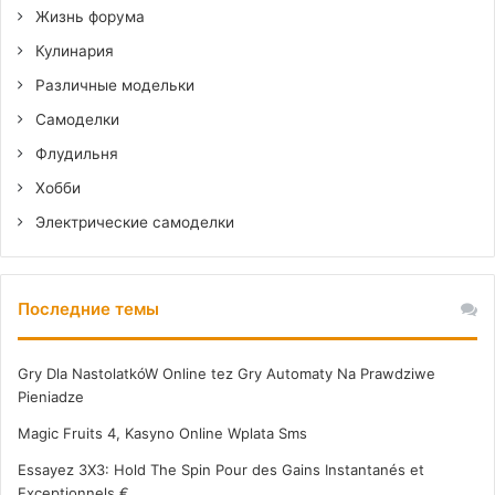
Жизнь форума
Кулинария
Различные модельки
Самоделки
Флудильня
Хобби
Электрические самоделки
Последние темы
Gry Dla NastolatkóW Online tez Gry Automaty Na Prawdziwe
Pieniadze
Magic Fruits 4, Kasyno Online Wplata Sms
Essayez 3X3: Hold The Spin Pour des Gains Instantanés et
Exceptionnels €