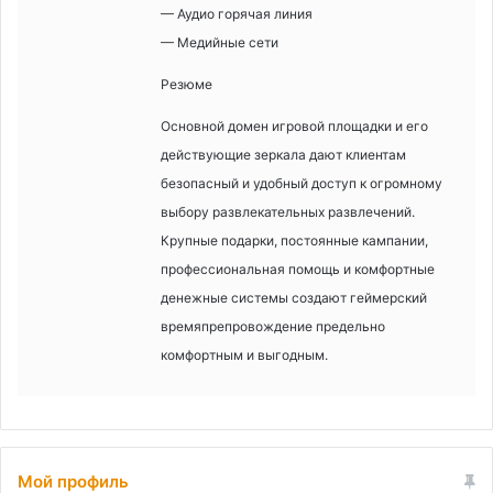
— Аудио горячая линия
— Медийные сети
Резюме
Основной домен игровой площадки и его
действующие зеркала дают клиентам
безопасный и удобный доступ к огромному
выбору развлекательных развлечений.
Крупные подарки, постоянные кампании,
профессиональная помощь и комфортные
денежные системы создают геймерский
времяпрепровождение предельно
комфортным и выгодным.
Мой профиль