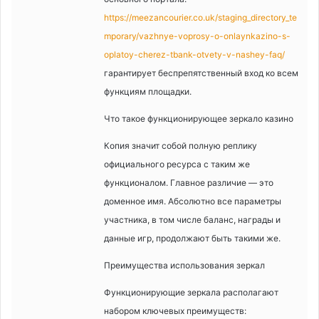
https://meezancourier.co.uk/staging_directory_te
mporary/vazhnye-voprosy-o-onlaynkazino-s-
oplatoy-cherez-tbank-otvety-v-nashey-faq/
гарантирует беспрепятственный вход ко всем
функциям площадки.
Что такое функционирующее зеркало казино
Копия значит собой полную реплику
официального ресурса с таким же
функционалом. Главное различие — это
доменное имя. Абсолютно все параметры
участника, в том числе баланс, награды и
данные игр, продолжают быть такими же.
Преимущества использования зеркал
Функционирующие зеркала располагают
набором ключевых преимуществ: