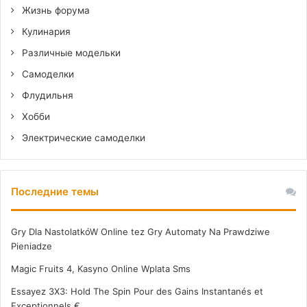
Жизнь форума
Кулинария
Различные модельки
Самоделки
Флудильня
Хобби
Электрические самоделки
Последние темы
Gry Dla NastolatkóW Online tez Gry Automaty Na Prawdziwe
Pieniadze
Magic Fruits 4, Kasyno Online Wplata Sms
Essayez 3X3: Hold The Spin Pour des Gains Instantanés et
Exceptionnels €