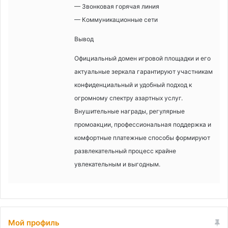
— Звонковая горячая линия
— Коммуникационные сети
Вывод
Официальный домен игровой площадки и его
актуальные зеркала гарантируют участникам
конфиденциальный и удобный подход к
огромному спектру азартных услуг.
Внушительные награды, регулярные
промоакции, профессиональная поддержка и
комфортные платежные способы формируют
развлекательный процесс крайне
увлекательным и выгодным.
Мой профиль