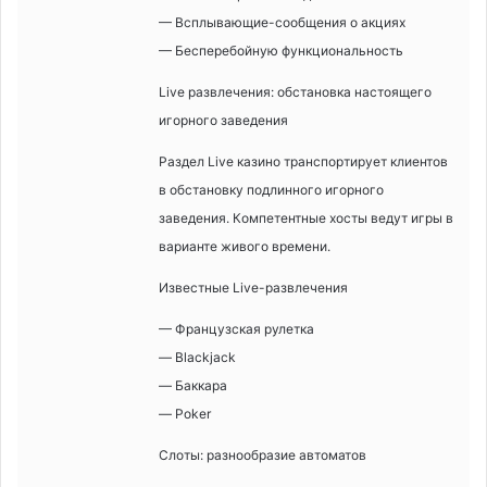
— Всплывающие-сообщения о акциях
— Бесперебойную функциональность
Live развлечения: обстановка настоящего
игорного заведения
Раздел Live казино транспортирует клиентов
в обстановку подлинного игорного
заведения. Компетентные хосты ведут игры в
варианте живого времени.
Известные Live-развлечения
— Французская рулетка
— Blackjack
— Баккара
— Poker
Слоты: разнообразие автоматов