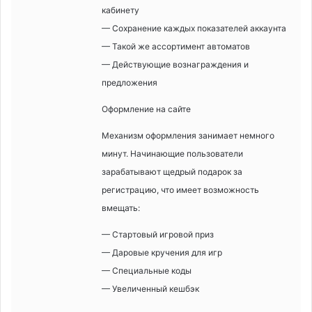
кабинету
— Сохранение каждых показателей аккаунта
— Такой же ассортимент автоматов
— Действующие вознаграждения и
предложения
Оформление на сайте
Механизм оформления занимает немного
минут. Начинающие пользователи
зарабатывают щедрый подарок за
регистрацию, что имеет возможность
вмещать:
— Стартовый игровой приз
— Даровые кручения для игр
— Специальные коды
— Увеличенный кешбэк