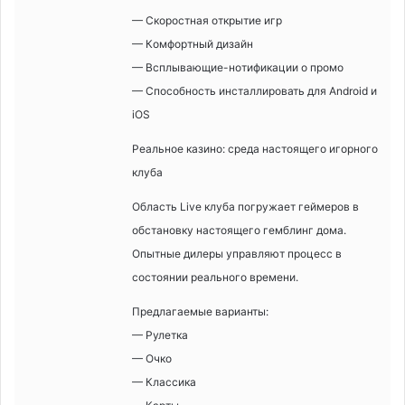
— Скоростная открытие игр
— Комфортный дизайн
— Всплывающие-нотификации о промо
— Способность инсталлировать для Android и
iOS
Реальное казино: среда настоящего игорного
клуба
Область Live клуба погружает геймеров в
обстановку настоящего гемблинг дома.
Опытные дилеры управляют процесс в
состоянии реального времени.
Предлагаемые варианты:
— Рулетка
— Очко
— Классика