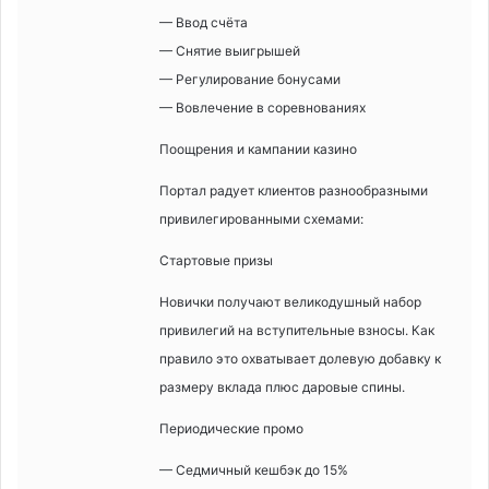
— Ввод счёта
— Снятие выигрышей
— Регулирование бонусами
— Вовлечение в соревнованиях
Поощрения и кампании казино
Портал радует клиентов разнообразными
привилегированными схемами:
Стартовые призы
Новички получают великодушный набор
привилегий на вступительные взносы. Как
правило это охватывает долевую добавку к
размеру вклада плюс даровые спины.
Периодические промо
— Седмичный кешбэк до 15%