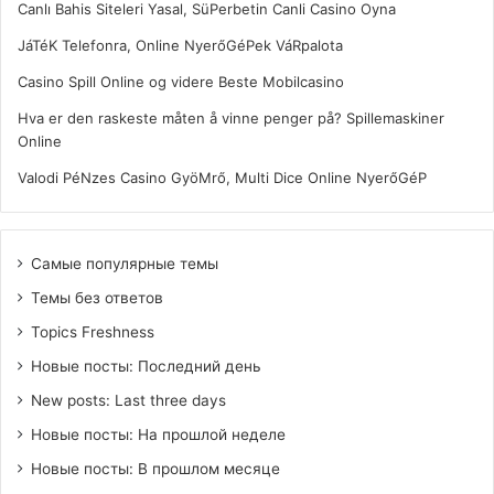
Canlı Bahis Siteleri Yasal, SüPerbetin Canli Casino Oyna
JáTéK Telefonra, Online NyerőGéPek VáRpalota
Casino Spill Online og videre Beste Mobilcasino
Hva er den raskeste måten å vinne penger på? Spillemaskiner
Online
Valodi PéNzes Casino GyöMrő, Multi Dice Online NyerőGéP
Самые популярные темы
Темы без ответов
Topics Freshness
Новые посты: Последний день
New posts: Last three days
Новые посты: На прошлой неделе
Новые посты: В прошлом месяце