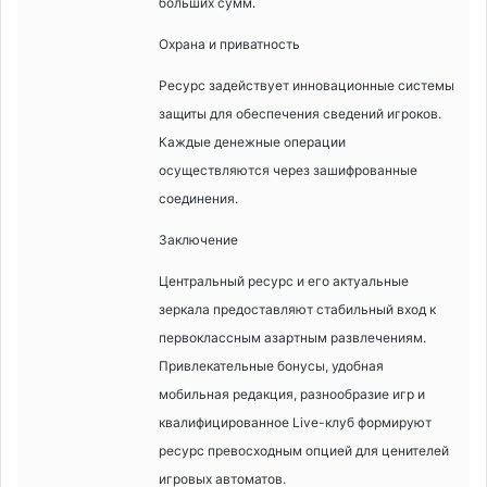
больших сумм.
Охрана и приватность
Ресурс задействует инновационные системы
защиты для обеспечения сведений игроков.
Каждые денежные операции
осуществляются через зашифрованные
соединения.
Заключение
Центральный ресурс и его актуальные
зеркала предоставляют стабильный вход к
первоклассным азартным развлечениям.
Привлекательные бонусы, удобная
мобильная редакция, разнообразие игр и
квалифицированное Live-клуб формируют
ресурс превосходным опцией для ценителей
игровых автоматов.