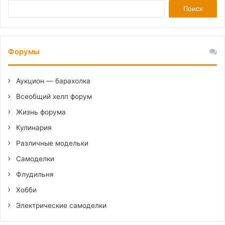
Форумы
Аукцион — барахолка
Всеобщий хелп форум
Жизнь форума
Кулинария
Различные модельки
Самоделки
Флудильня
Хобби
Электрические самоделки