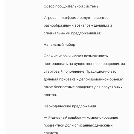
Обзор поощрительной системы
Игровая платформа радует клиентов
разнообразными вознаграждениями и
специальными предложениями:
Начальный набор
Свежие игроки имеют возможность
претендовать на существенное поощрение за
стартовый пополнение. Традиционно это
долевая прибавка к депонированной объему
плюс бесплатные вращения для популярных
слотов.
Периодические предложения
— 7-дневный кэшбек — компенсирование
процентной доли списанных денежных
средств