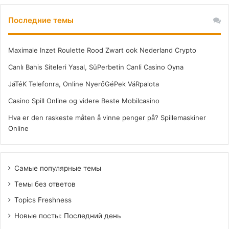
Последние темы
Maximale Inzet Roulette Rood Zwart ook Nederland Crypto
Canlı Bahis Siteleri Yasal, SüPerbetin Canli Casino Oyna
JáTéK Telefonra, Online NyerőGéPek VáRpalota
Casino Spill Online og videre Beste Mobilcasino
Hva er den raskeste måten å vinne penger på? Spillemaskiner
Online
Самые популярные темы
Темы без ответов
Topics Freshness
Новые посты: Последний день