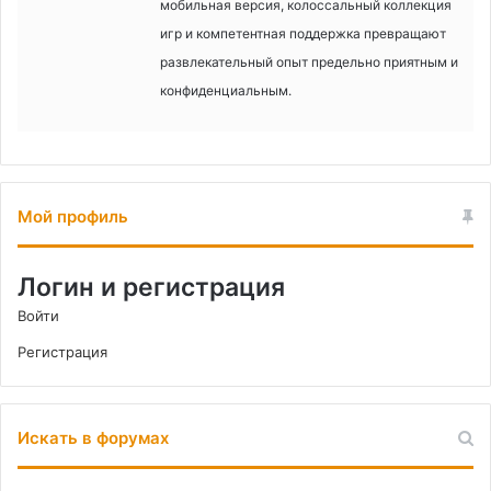
мобильная версия, колоссальный коллекция
игр и компетентная поддержка превращают
развлекательный опыт предельно приятным и
конфиденциальным.
Мой профиль
Логин и регистрация
Войти
Регистрация
Искать в форумах