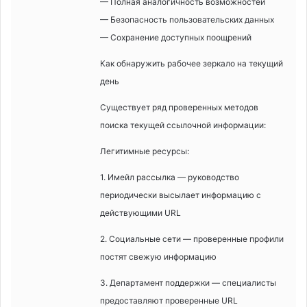
— Полная аналогичность возможностей
— Безопасность пользовательских данных
— Сохранение доступных поощрений
Как обнаружить рабочее зеркало на текущий
день
Существует ряд проверенных методов
поиска текущей ссылочной информации:
Легитимные ресурсы:
1. Имейл рассылка — руководство
периодически высылает информацию с
действующими URL
2. Социальные сети — проверенные профили
постят свежую информацию
3. Департамент поддержки — специалисты
предоставляют проверенные URL