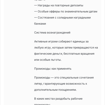
— Награды на повторные депозиты
— Особые офферы по знаменательным датам
— Состязания с солидными наградными
банками
Система вознаграждений
Активные игроки собирают единицы за
любую игру, которые затем превращаются на
фактические деньги, бесплатные вращения
или особые льготы.
Промокоды: как применять
Промокоды — это специальные сочетания
литер, гарантирующие возможность к
дополнительным поощрениям.
В каких местах раздобыть рабочие
промокоды: