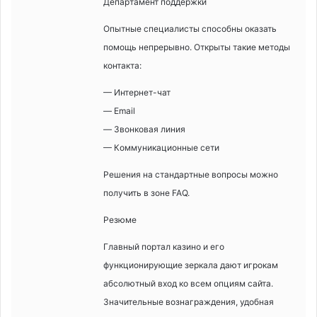
Департамент поддержки
Опытные специалисты способны оказать
помощь непрерывно. Открыты такие методы
контакта:
— Интернет-чат
— Email
— Звонковая линия
— Коммуникационные сети
Решения на стандартные вопросы можно
получить в зоне FAQ.
Резюме
Главный портал казино и его
функционирующие зеркала дают игрокам
абсолютный вход ко всем опциям сайта.
Значительные вознаграждения, удобная