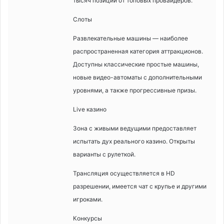
тысяч позиций от топовых провайдеров.
Слоты
Развлекательные машины — наиболее
распространенная категория аттракционов.
Доступны классические простые машины,
новые видео-автоматы с дополнительными
уровнями, а также прогрессивные призы.
Live казино
Зона с живыми ведущими предоставляет
испытать дух реального казино. Открыты
варианты с рулеткой.
Трансляция осуществляется в HD
разрешении, имеется чат с крупье и другими
игроками.
Конкурсы