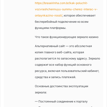
https://braseirinha.com.br/kak-poluchit-
vozvrashchennuyu-summu-cherez-interac-v-
onlaynkazino-rossii/
, которое обеспечивает
бесперебойный подключение ко всем
функциям платформы.
Что такое функционирующее зеркало казино
Альтернативный сайт — это абсолютная
копия главного веб-сайта, которая
располагается по запасному адресу. Зеркало
содержит все набор функций основного
ресурса, включая пользовательский кабинет,
средства и запись платежей.
Основные достоинства эксплуатации
зеркала:
— Постоянный соединение к порталу