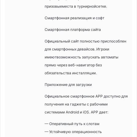
призовыеместа в турнирнойсетке.
Смартфонная реализация и софт
Смартфонная платформа сайта
Официальный сайт полностью приспособлен
для смартфонных девайсов. Игроки
имеютвозможность запускать автоматы
прямо через веб-навигатор без
обязательства инсталляции.
Приложение для загрузки
Официальное смартфонное APP доступно для
получения на гаджеты с рабочими
системами Android и iOS. APP дает:
— Оперативный путь к слотам
— Устойчивую операционность