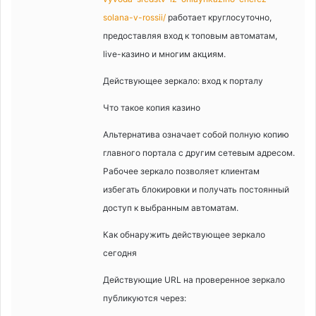
solana-v-rossii/
работает круглосуточно,
предоставляя вход к топовым автоматам,
live-казино и многим акциям.
Действующее зеркало: вход к порталу
Что такое копия казино
Альтернатива означает собой полную копию
главного портала с другим сетевым адресом.
Рабочее зеркало позволяет клиентам
избегать блокировки и получать постоянный
доступ к выбранным автоматам.
Как обнаружить действующее зеркало
сегодня
Действующие URL на проверенное зеркало
публикуются через: