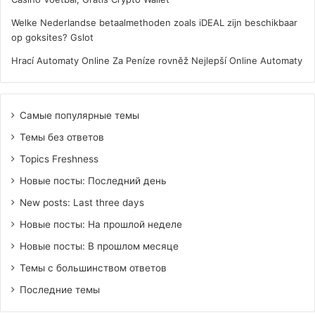
Welke Nederlandse betaalmethoden zoals iDEAL zijn beschikbaar
op goksites? Gslot
Hrací Automaty Online Za Peníze rovněž Nejlepší Online Automaty
Самые популярные темы
Темы без ответов
Topics Freshness
Новые посты: Последний день
New posts: Last three days
Новые посты: На прошлой неделе
Новые посты: В прошлом месяце
Темы с большинством ответов
Последние темы