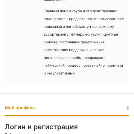
Главный домен клуба и его действующие
альтернативы предоставляют пользователям
надежный и легкий доступ к огромному
ассортименту геймерских услуг. Крупные
бонусы, постоянные предложения,
компетентная поддержка и легкие
финансовые способы превращают
геймерский процесс чрезвычайно приятным
и результативным.
Мой профиль
Логин и регистрация