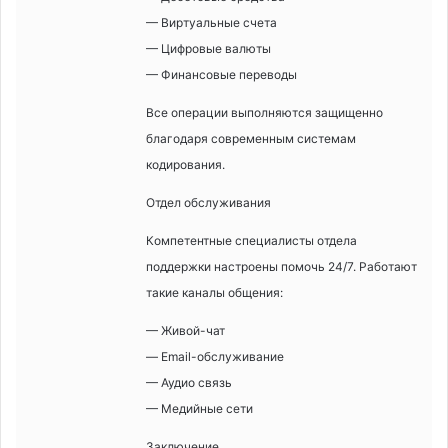
— Виртуальные счета
— Цифровые валюты
— Финансовые переводы
Все операции выполняются защищенно
благодаря современным системам
кодирования.
Отдел обслуживания
Компетентные специалисты отдела
поддержки настроены помочь 24/7. Работают
такие каналы общения:
— Живой-чат
— Email-обслуживание
— Аудио связь
— Медийные сети
Заключение