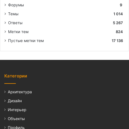
Форумы
9
Темы
1 014
Ответы
5 267
Метки тем
824
Пустые метки тем
17 136
Категории
Архитектура
Дизайн
Интерьер
Объекты
Профиль