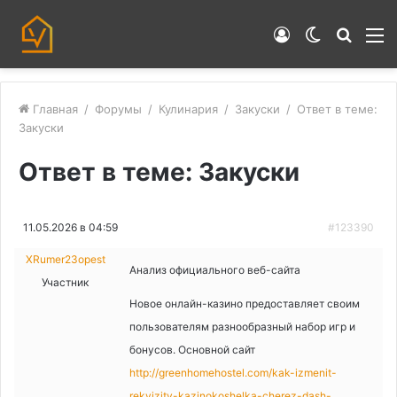
Войти
Switch
Искат
М
skin
Главная
/
Форумы
/
Кулинария
/
Закуски
/
Ответ в теме:
Закуски
Ответ в теме: Закуски
11.05.2026 в 04:59
#123390
XRumer23opest
Анализ официального веб-сайта
Участник
Новое онлайн-казино предоставляет своим
пользователям разнообразный набор игр и
бонусов. Основной сайт
http://greenhomehostel.com/kak-izmenit-
rekvizity-kazinokoshelka-cherez-dash-