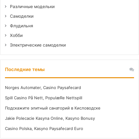
Различные модельки
Самоделки
Флудильня
Хобби
Электрические самоделки
Последние темы
Norges Automater, Casino Paysafecard
Spill Casino På Nett, PopulæRe Nettspill
Подскажите элитный санаторий в Кисловодске
Jakie Polecacie Kasyna Online, Kasyno Bonusy
Casino Polska, Kasyno Paysafecard Euro