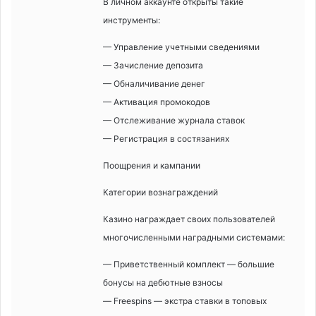
В личном аккаунте открыты такие
инструменты:
— Управление учетными сведениями
— Зачисление депозита
— Обналичивание денег
— Активация промокодов
— Отслеживание журнала ставок
— Регистрация в состязаниях
Поощрения и кампании
Категории вознаграждений
Казино награждает своих пользователей
многочисленными наградными системами:
— Приветственный комплект — большие
бонусы на дебютные взносы
— Freespins — экстра ставки в топовых