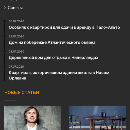
Советы
30.07.2020
Особняк с квартирой для сдачи в аренду в Пало-Альто
29.07.2020
Дом на побережье Атлантического океана
28.07.2020
Деревянный дом для отдыха в Нидерландах
27.07.2020
Квартира в историческом здании школы в Новом
Орлеане
НОВЫЕ СТАТЬИ