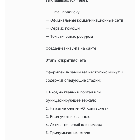
выкладываются через:
— E-mail подписку
— Официальные коммуникационные сети
— Сервис помощи
— Тематические ресурсы
Созданиеаккаунта на сайте
Этапы открытиясчета
Оформление занимает несколько минут и
содержит следующие стадии:
1. Вход на главный портал или
функционирующее зеркало
2. Нажатие кнопки «Открытьсчет»
3. Ввод учетных данных
4. Активация email или номера
5. Придумывание ключа