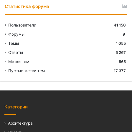
Статистика форума
Пользователи
41 150
Форумы
9
Темы
1 055
Ответы
5 267
Метки тем
865
Пустые метки тем
17 377
Категории
Архитектура