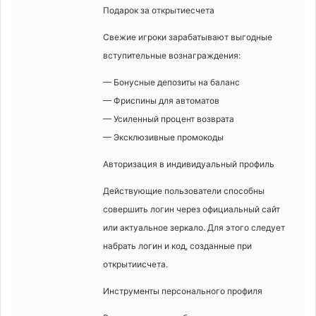
Подарок за открытиесчета
Свежие игроки зарабатывают выгодные
вступительные вознаграждения:
— Бонусные депозиты на баланс
— Фриспины для автоматов
— Усиленный процент возврата
— Эксклюзивные промокоды
Авторизация в индивидуальный профиль
Действующие пользователи способны
совершить логин через официальный сайт
или актуальное зеркало. Для этого следует
набрать логин и код, созданные при
открытиисчета.
Инструменты персонального профиля