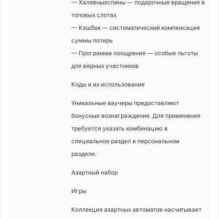
— Халявныеспины — подарочные вращения в
топовых слотах
— Кэшбек — систематический компенсация
суммы потерь
— Программа поощрения — особые льготы
для верных участников
Коды и их использование
Уникальные ваучеры предоставляют
бонусные вознаграждения. Для применения
требуется указать комбинацию в
специальное раздел в персональном
разделе.
Азартный набор
Игры
Коллекция азартных автоматов насчитывает