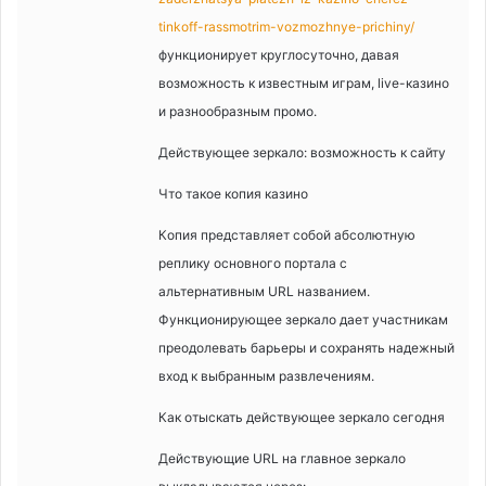
tinkoff-rassmotrim-vozmozhnye-prichiny/
функционирует круглосуточно, давая
возможность к известным играм, live-казино
и разнообразным промо.
Действующее зеркало: возможность к сайту
Что такое копия казино
Копия представляет собой абсолютную
реплику основного портала с
альтернативным URL названием.
Функционирующее зеркало дает участникам
преодолевать барьеры и сохранять надежный
вход к выбранным развлечениям.
Как отыскать действующее зеркало сегодня
Действующие URL на главное зеркало