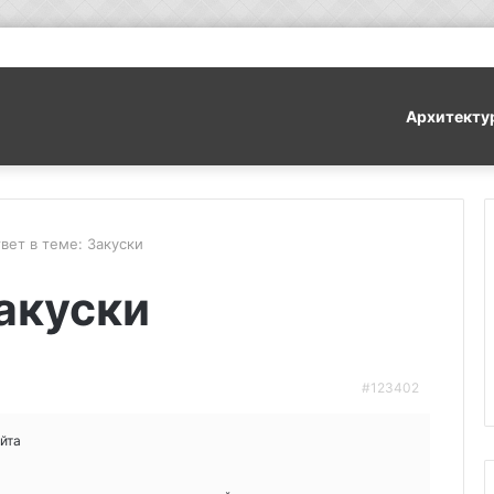
Архитекту
вет в теме: Закуски
Закуски
#123402
йта