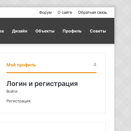
Форум
О сайте
Обратная связь
ра
Дизайн
Объекты
Профиль
Советы
Мой профиль
Логин и регистрация
Войти
Регистрация