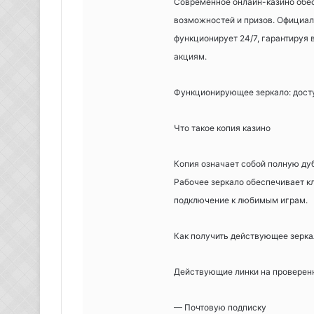
Современное онлайн-казино обе
возможностей и призов. Официа
функционирует 24/7, гарантируя 
акциям.
Функционирующее зеркало: досту
Что такое копия казино
Копия означает собой полную ду
Рабочее зеркало обеспечивает к
подключение к любимым играм.
Как получить действующее зерка
Действующие линки на проверен
— Почтовую подписку