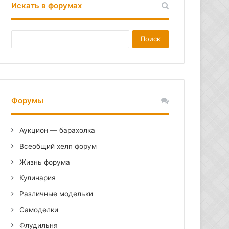
Искать в форумах
Форумы
Аукцион — барахолка
Всеобщий хелп форум
Жизнь форума
Кулинария
Различные модельки
Самоделки
Флудильня