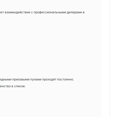
яет взаимодействие с профессиональными дилерами в
идными призовыми пулами проходят постоянно.
нство в списке.