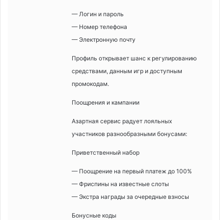
— Логин и пароль
— Номер телефона
— Электронную почту
Профиль открывает шанс к регулированию
средствами, данным игр и доступным
промокодам.
Поощрения и кампании
Азартная сервис радует лояльных
участников разнообразными бонусами:
Приветственный набор
— Поощрение на первый платеж до 100%
— Фриспины на известные слоты
— Экстра награды за очередные взносы
Бонусные коды