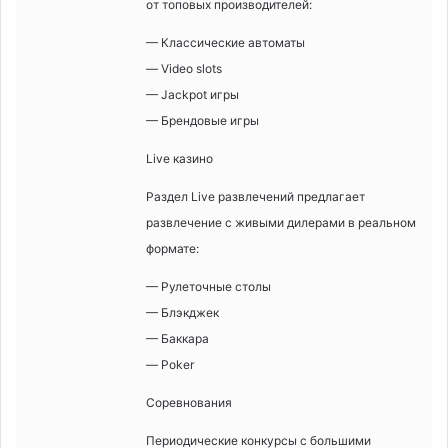
от топовых производителей:
— Классические автоматы
— Video slots
— Jackpot игры
— Брендовые игры
Live казино
Раздел Live развлечений предлагает
развлечение с живыми дилерами в реальном
формате:
— Рулеточные столы
— Блэкджек
— Баккара
— Poker
Соревнования
Периодические конкурсы с большими