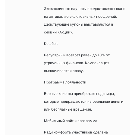
Эксклюзивные ваучеры предоставляют шанс
на активацию эксклюзивных поощрений.
Действующие купоны выставляются в
секции «Акции».
Кешбэк
Регулярный возврат равен до 10% от
утраченных финансов. Компенсация
выплачивается сразу.
Программа лояльности
Верные клиенты приобретают единицы,
которые превращаются на реальные деньги
или бесплатные вращения.
Мобильный сайт и программа
Ради комфорта участников сделана