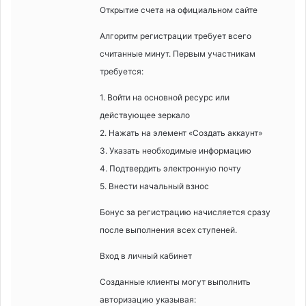
Открытие счета на официальном сайте
Алгоритм регистрации требует всего
считанные минут. Первым участникам
требуется:
1. Войти на основной ресурс или
действующее зеркало
2. Нажать на элемент «Создать аккаунт»
3. Указать необходимые информацию
4. Подтвердить электронную почту
5. Внести начальный взнос
Бонус за регистрацию начисляется сразу
после выполнения всех ступеней.
Вход в личный кабинет
Созданные клиенты могут выполнить
авторизацию указывая: