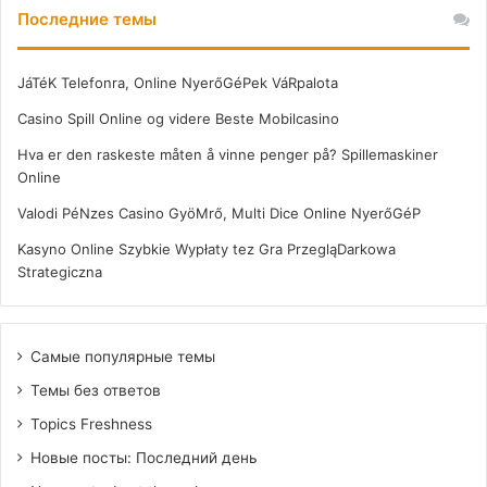
Последние темы
JáTéK Telefonra, Online NyerőGéPek VáRpalota
Casino Spill Online og videre Beste Mobilcasino
Hva er den raskeste måten å vinne penger på? Spillemaskiner
Online
Valodi PéNzes Casino GyöMrő, Multi Dice Online NyerőGéP
Kasyno Online Szybkie Wypłaty tez Gra PrzegląDarkowa
Strategiczna
Самые популярные темы
Темы без ответов
Topics Freshness
Новые посты: Последний день