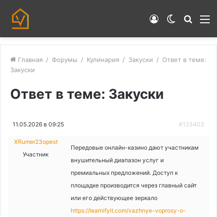
Войти
Switch
Искат
М
skin
Главная
/
Форумы
/
Кулинария
/
Закуски
/
Ответ в теме:
Закуски
Ответ в теме: Закуски
11.05.2026 в 09:25
#123403
XRumer23opest
Передовые онлайн-казино дают участникам
Участник
внушительный диапазон услуг и
премиальных предложений. Доступ к
площадке производится через главный сайт
или его действующее зеркало
https://learnifyit.com/vazhnye-voprosy-o-