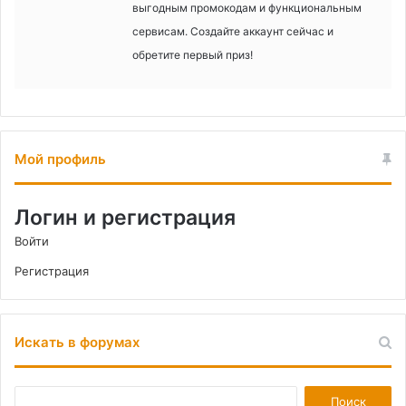
выгодным промокодам и функциональным
сервисам. Создайте аккаунт сейчас и
обретите первый приз!
Мой профиль
Логин и регистрация
Войти
Регистрация
Искать в форумах