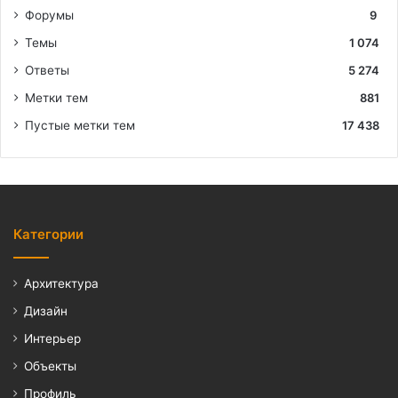
Форумы
9
Темы
1 074
Ответы
5 274
Метки тем
881
Пустые метки тем
17 438
Категории
Архитектура
Дизайн
Интерьер
Объекты
Профиль