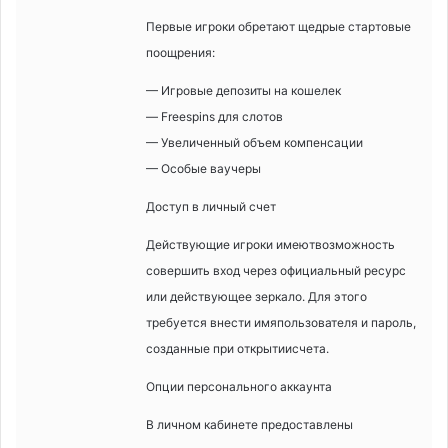
Первые игроки обретают щедрые стартовые
поощрения:
— Игровые депозиты на кошелек
— Freespins для слотов
— Увеличенный объем компенсации
— Особые ваучеры
Доступ в личный счет
Действующие игроки имеютвозможность
совершить вход через официальный ресурс
или действующее зеркало. Для этого
требуется внести имяпользователя и пароль,
созданные при открытиисчета.
Опции персонального аккаунта
В личном кабинете предоставлены