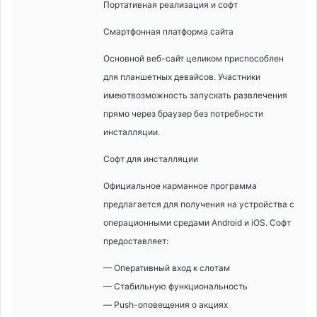
Портативная реализация и софт
Смартфонная платформа сайта
Основной веб-сайт целиком приспособлен
для планшетных девайсов. Участники
имеютвозможность запускать развлечения
прямо через браузер без потребности
инсталляции.
Софт для инсталляции
Официальное карманное программа
предлагается для получения на устройства с
операционными средами Android и iOS. Софт
предоставляет:
— Оперативный вход к слотам
— Стабильную функциональность
— Push-оповещения о акциях