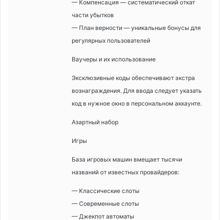
— Компенсация — систематический откат
части убытков
— План верности — уникальные бонусы для
регулярных пользователей
Ваучеры и их использование
Эксклюзивные коды обеспечивают экстра
вознаграждения. Для ввода следует указать
код в нужное окно в персональном аккаунте.
Азартный набор
Игры
База игровых машин вмещает тысячи
названий от известных провайдеров:
— Классические слоты
— Современные слоты
— Джекпот автоматы