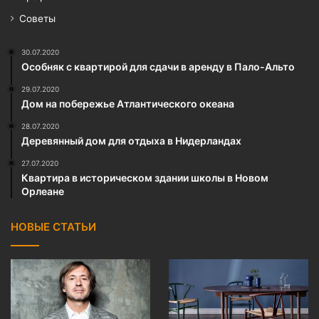
Советы
30.07.2020
Особняк с квартирой для сдачи в аренду в Пало-Альто
29.07.2020
Дом на побережье Атлантического океана
28.07.2020
Деревянный дом для отдыха в Нидерландах
27.07.2020
Квартира в историческом здании школы в Новом
Орлеане
НОВЫЕ СТАТЬИ