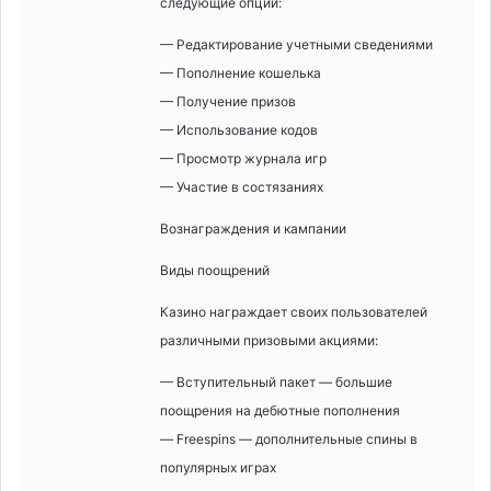
следующие опции:
— Редактирование учетными сведениями
— Пополнение кошелька
— Получение призов
— Использование кодов
— Просмотр журнала игр
— Участие в состязаниях
Вознаграждения и кампании
Виды поощрений
Казино награждает своих пользователей
различными призовыми акциями:
— Вступительный пакет — большие
поощрения на дебютные пополнения
— Freespins — дополнительные спины в
популярных играх