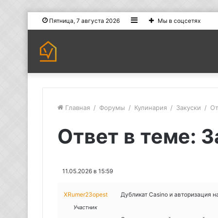
Sidebar
Пятница, 7 августа 2026
Мы в соцсетях
Главная
/
Форумы
/
Кулинария
/
Закуски
/
От
Ответ в теме: 
11.05.2026 в 15:59
XRumer23opest
Дубликат Casino и авторизация н
Участник