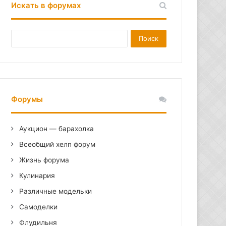
Искать в форумах
Форумы
Аукцион — барахолка
Всеобщий хелп форум
Жизнь форума
Кулинария
Различные модельки
Самоделки
Флудильня