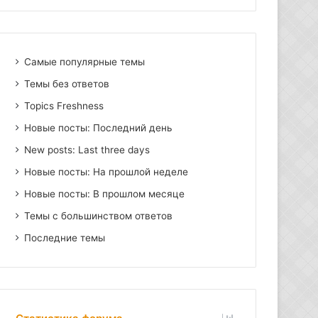
Самые популярные темы
Темы без ответов
Topics Freshness
Новые посты: Последний день
New posts: Last three days
Новые посты: На прошлой неделе
Новые посты: В прошлом месяце
Темы с большинством ответов
Последние темы