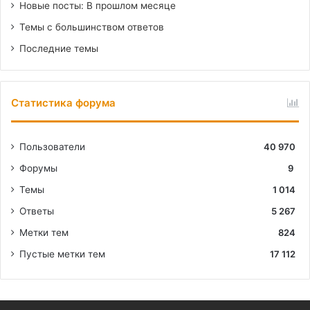
Новые посты: В прошлом месяце
Темы с большинством ответов
Последние темы
Статистика форума
Пользователи
40 970
Форумы
9
Темы
1 014
Ответы
5 267
Метки тем
824
Пустые метки тем
17 112