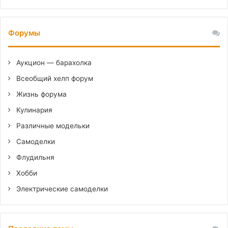
Форумы
Аукцион — барахолка
Всеобщий хелп форум
Жизнь форума
Кулинария
Различные модельки
Самоделки
Флудильня
Хобби
Электрические самоделки