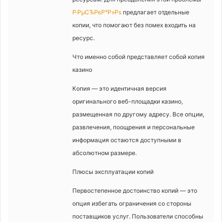
Р·РµСЂРєР°Р»Рѕ
предлагает отдельные
копии, что помогают без помех входить на
ресурс.
Что именно собой представляет собой копия
казино
Копия — это идентичная версия
оригинального веб-площадки казино,
размещенная по другому адресу. Все опции,
развлечения, поощрения и персональные
информация остаются доступными в
абсолютном размере.
Плюсы эксплуатации копий
Первостепенное достоинство копий — это
опция избегать ограничения со стороны
поставщиков услуг. Пользователи способны