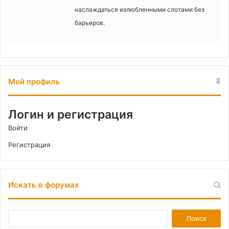
наслаждаться излюбленными слотами без
барьеров.
Мой профиль
Логин и регистрация
Войти
Регистрация
Искать в форумах