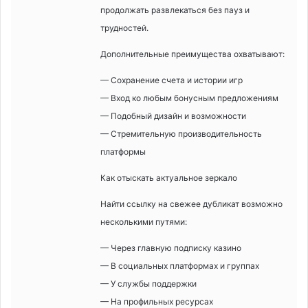
продолжать развлекаться без пауз и
трудностей.
Дополнительные преимущества охватывают:
— Сохранение счета и истории игр
— Вход ко любым бонусным предложениям
— Подобный дизайн и возможности
— Стремительную производительность
платформы
Как отыскать актуальное зеркало
Найти ссылку на свежее дубликат возможно
несколькими путями:
— Через главную подписку казино
— В социальных платформах и группах
— У службы поддержки
— На профильных ресурсах