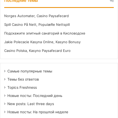
Последние темы
Norges Automater, Casino Paysafecard
Spill Casino På Nett, PopulæRe Nettspill
Подскажите элитный санаторий в Кисловодске
Jakie Polecacie Kasyna Online, Kasyno Bonusy
Casino Polska, Kasyno Paysafecard Euro
Самые популярные темы
Темы без ответов
Topics Freshness
Новые посты: Последний день
New posts: Last three days
Новые посты: На прошлой неделе