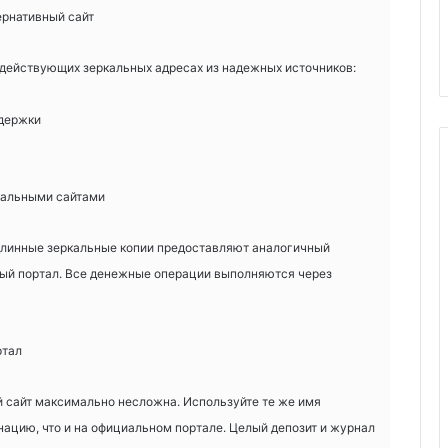
ернативный сайт
 действующих зеркальных адресах из надежных источников:
держки
кальными сайтами
длинные зеркальные копии предоставляют аналогичный
ный портал. Все денежные операции выполняются через
ртал
й сайт максимально несложна. Используйте те же имя
нацию, что и на официальном портале. Целый депозит и журнал