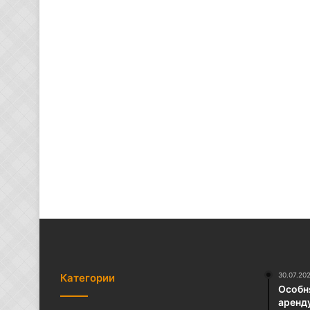
30.07.20
Категории
Особня
аренд