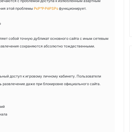
тречаются с проблемой доступа к излюбленным азартным
ения этой проблемы
РєР°Р·РёРЅРѕ
функционирует.
о
ляет собой точную дубликат основного сайта с иным сетевым
развлечения сохраняются абсолютно тождественными.
ьный доступ к игровому личному кабинету. Пользователи
 развлечение даже при блокировке официального сайта.
ний
нала