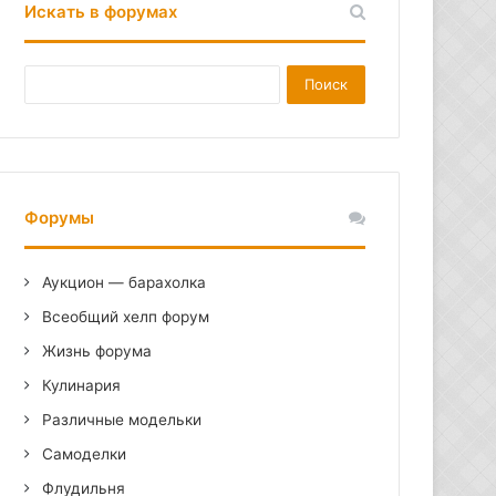
Искать в форумах
Форумы
Аукцион — барахолка
Всеобщий хелп форум
Жизнь форума
Кулинария
Различные модельки
Самоделки
Флудильня