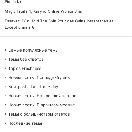
Pieniadze
Magic Fruits 4, Kasyno Online Wplata Sms
Essayez 3X3: Hold The Spin Pour des Gains Instantanés et
Exceptionnels €
Самые популярные темы
Темы без ответов
Topics Freshness
Новые посты: Последний день
New posts: Last three days
Новые посты: На прошлой неделе
Новые посты: В прошлом месяце
Темы с большинством ответов
Последние темы