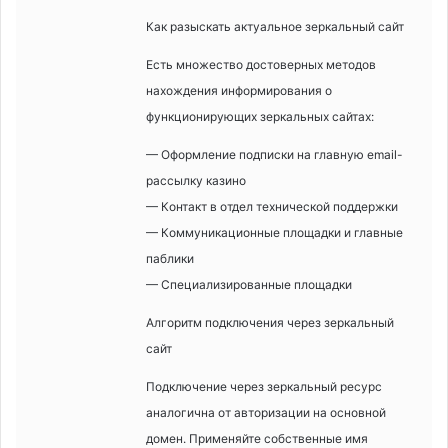
Как разыскать актуальное зеркальный сайт
Есть множество достоверных методов
нахождения информирования о
функционирующих зеркальных сайтах:
— Оформление подписки на главную email-
рассылку казино
— Контакт в отдел технической поддержки
— Коммуникационные площадки и главные
паблики
— Специализированные площадки
Алгоритм подключения через зеркальный
сайт
Подключение через зеркальный ресурс
аналогична от авторизации на основной
домен. Применяйте собственные имя