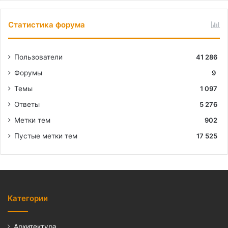
Статистика форума
Пользователи
41 286
Форумы
9
Темы
1 097
Ответы
5 276
Метки тем
902
Пустые метки тем
17 525
Категории
Архитектура