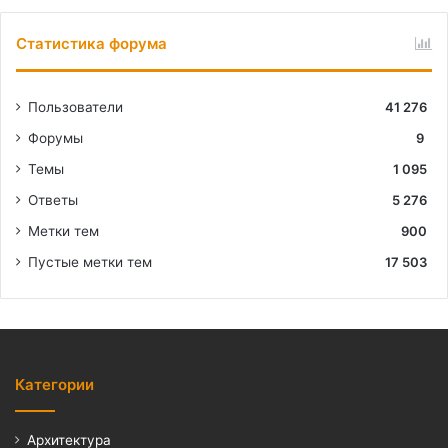
Статистика форума
Пользователи
41 276
Форумы
9
Темы
1 095
Ответы
5 276
Метки тем
900
Пустые метки тем
17 503
Категории
Архитектура