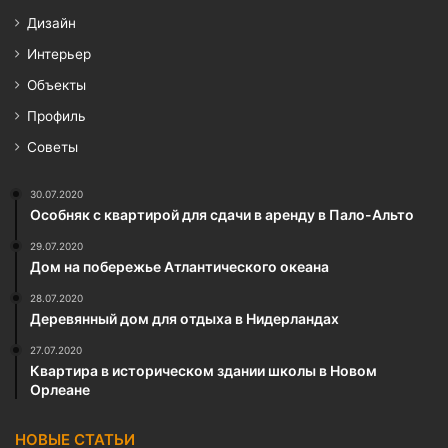
Дизайн
Интерьер
Объекты
Профиль
Советы
30.07.2020
Особняк с квартирой для сдачи в аренду в Пало-Альто
29.07.2020
Дом на побережье Атлантического океана
28.07.2020
Деревянный дом для отдыха в Нидерландах
27.07.2020
Квартира в историческом здании школы в Новом
Орлеане
НОВЫЕ СТАТЬИ