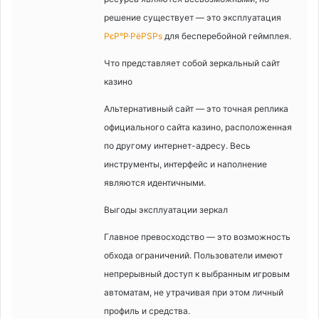
решение существует — это эксплуатация
РєР°Р·РёРЅРѕ
для бесперебойной геймплея.
Что представляет собой зеркальный сайт
казино
Альтернативный сайт — это точная реплика
официального сайта казино, расположенная
по другому интернет-адресу. Весь
инструменты, интерфейс и наполнение
являются идентичными.
Выгоды эксплуатации зеркал
Главное превосходство — это возможность
обхода ограничений. Пользователи имеют
непрерывный доступ к выбранным игровым
автоматам, не утрачивая при этом личный
профиль и средства.