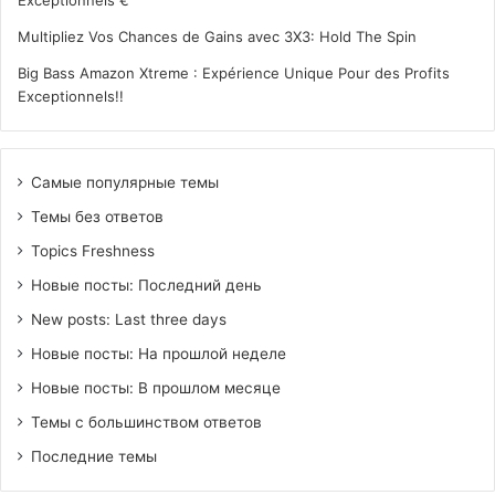
Exceptionnels €
Multipliez Vos Chances de Gains avec 3X3: Hold The Spin
Big Bass Amazon Xtreme : Expérience Unique Pour des Profits
Exceptionnels!!
Самые популярные темы
Темы без ответов
Topics Freshness
Новые посты: Последний день
New posts: Last three days
Новые посты: На прошлой неделе
Новые посты: В прошлом месяце
Темы с большинством ответов
Последние темы