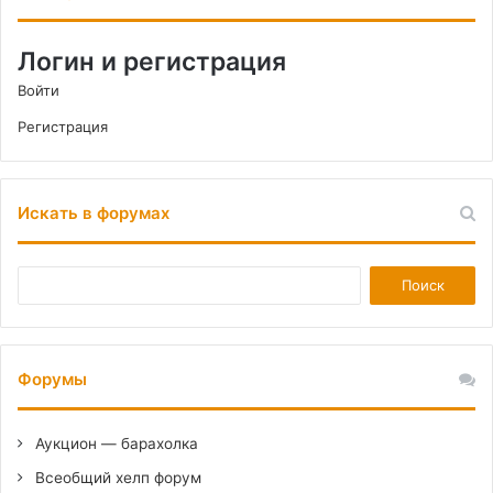
Логин и регистрация
Войти
Регистрация
Искать в форумах
Форумы
Аукцион — барахолка
Всеобщий хелп форум