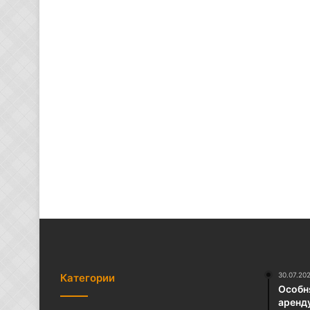
30.07.20
Категории
Особня
аренд