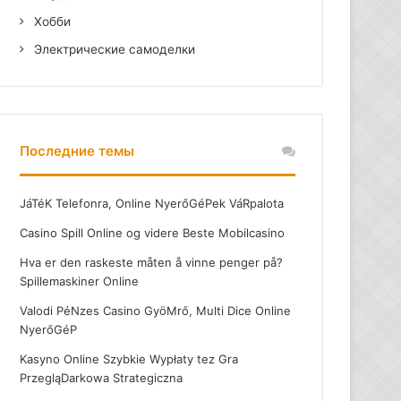
Хобби
Электрические самоделки
Последние темы
JáTéK Telefonra, Online NyerőGéPek VáRpalota
Casino Spill Online og videre Beste Mobilcasino
Hva er den raskeste måten å vinne penger på?
Spillemaskiner Online
Valodi PéNzes Casino GyöMrő, Multi Dice Online
NyerőGéP
Kasyno Online Szybkie Wypłaty tez Gra
PrzegląDarkowa Strategiczna