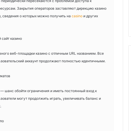
 периодически пересекаются с проблемой доступа к
есурсам. Закрытия операторов заставляют дирекцию казино
, сведения о которых можно получить на
casino
и других
 сайт казино
авного веб-площадки казино с отличным URL названием. Все
льзовательский аккаунт продолжают полностью идентичными.
икатов
 — шанс обойти ограничения и иметь постоянный вход к
зователи могут продолжить играть, увеличивать баланс и
.
ло