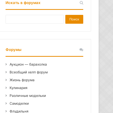
Искать в форумах
Форумы
Аукцион — барахолка
Всеобщий хелп форум
Жизнь форума
Кулинария
Различные модельки
Самоделки
Флудильня