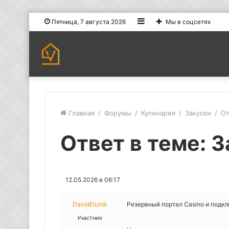
Sidebar
Пятница, 7 августа 2026
Мы в соцсетях
Главная
/
Форумы
/
Кулинария
/
Закуски
/
От
Ответ в теме: 
12.05.2026 в 06:17
DavidElumb
Резервный портал Casino и подкл
Участник