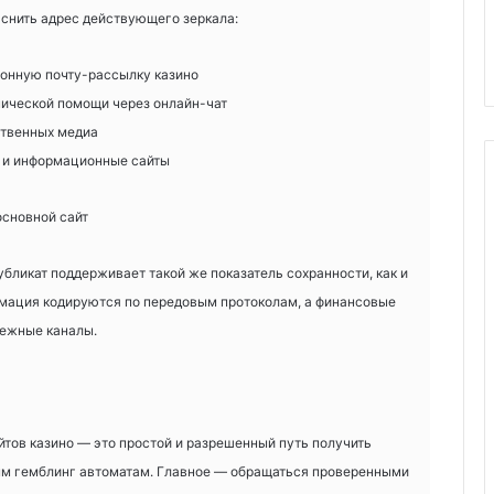
снить адрес действующего зеркала:
онную почту-рассылку казино
ической помощи через онлайн-чат
твенных медиа
 и информационные сайты
основной сайт
дубликат поддерживает такой же показатель сохранности, как и
рмация кодируются по передовым протоколам, а финансовые
дежные каналы.
йтов казино — это простой и разрешенный путь получить
ым гемблинг автоматам. Главное — обращаться проверенными