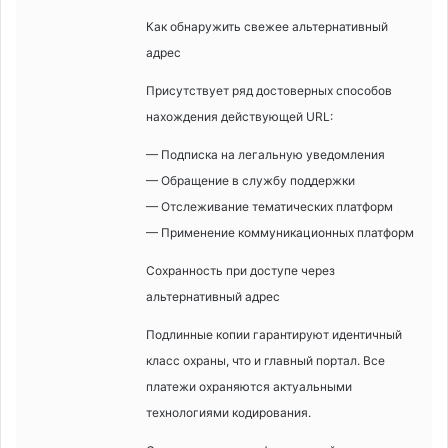
Как обнаружить свежее альтернативный
адрес
Присутствует ряд достоверных способов
нахождения действующей URL:
— Подписка на легальную уведомления
— Обращение в службу поддержки
— Отслеживание тематических платформ
— Применение коммуникационных платформ
Сохранность при доступе через
альтернативный адрес
Подлинные копии гарантируют идентичный
класс охраны, что и главный портал. Все
платежи охраняются актуальными
технологиями кодирования.