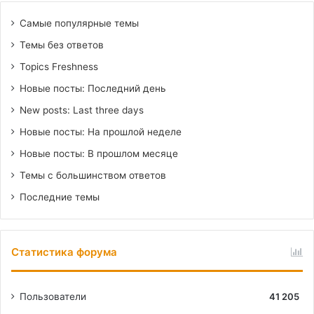
Самые популярные темы
Темы без ответов
Topics Freshness
Новые посты: Последний день
New posts: Last three days
Новые посты: На прошлой неделе
Новые посты: В прошлом месяце
Темы с большинством ответов
Последние темы
Статистика форума
Пользователи
41 205