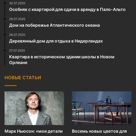
30.07.2020
Особняк с квартирой для сдачи в аренду в Пало-Альто
29.07.2020
Дом на побережье Атлантического океана
28.07.2020
Деревянный дом для отдыха в Нидерландах
27.07.2020
Квартира в историческом здании школы в Новом
Орлеане
НОВЫЕ СТАТЬИ
Марк Ньюсон: «мои детали
Восемь новых цветов для