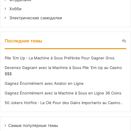
Хобби
Электрические самоделки
Последние темы
Pile ‘Em Up : La Machine à Sous Préférée Pour Gagner Gros.
Devenez Gagnant avec la Machine à Sous Pile ‘Em Up au Casino
$$$
Gagnez Énormément avec Aviator en Ligne
Gagnez Énormément avec la Machine à Sous en Ligne 36 Coins
50 Jokers Hotfire : La Clé Pour des Gains Importants au Casino..
Самые популярные темы