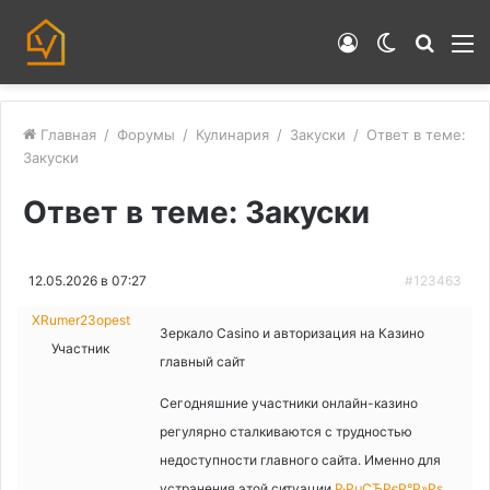
Войти
Switch
Искат
М
skin
Главная
/
Форумы
/
Кулинария
/
Закуски
/
Ответ в теме:
Закуски
Ответ в теме: Закуски
12.05.2026 в 07:27
#123463
XRumer23opest
Зеркало Casino и авторизация на Казино
Участник
главный сайт
Сегодняшние участники онлайн-казино
регулярно сталкиваются с трудностью
недоступности главного сайта. Именно для
устранения этой ситуации
Р·РµСЂРєР°Р»Рѕ