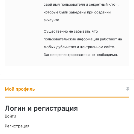
свой имя пользователя и секретный ключ,
которые были заведены при создании
аккаунта.
Существенно не забывать, что
пользовательские информация работают на
любых дубликатах и центральном сайте.
Заново регистрироваться не необходимо.
Мой профиль
Логин и регистрация
Войти
Регистрация