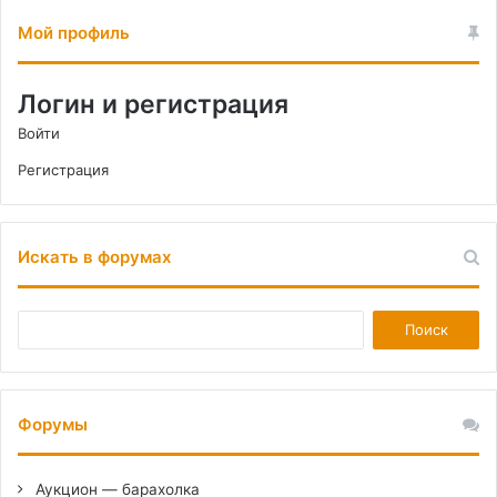
Мой профиль
Логин и регистрация
Войти
Регистрация
Искать в форумах
Форумы
Аукцион — барахолка