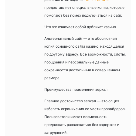
предоставляет специальные копии, которые
помогают без помех подключаться на сайт.
Что же означает собой дубликат казино
Альтернативный сайт — это абсолютная
копия основного сайта казино, находящаяся
по другому адресу. Все возможности, слоты,
поощрения и персональные данные
сохраняются доступными в совершенном
размере.
Преимущества применения зеркал
Главное достоинство зеркал — это опция
избегать ограничения со части провайдеров.
Пользователи имеют возможность
продолжать развлекаться без задержек и
затруднений.