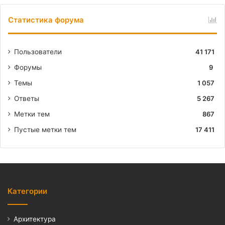
Статистика форума
Пользователи
41 171
Форумы
9
Темы
1 057
Ответы
5 267
Метки тем
867
Пустые метки тем
17 411
Категории
Архитектура