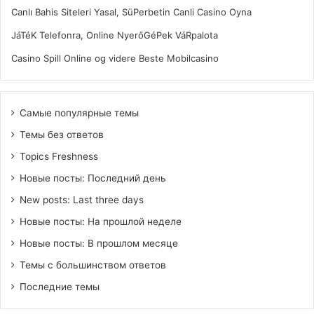
Canlı Bahis Siteleri Yasal, SüPerbetin Canli Casino Oyna
JáTéK Telefonra, Online NyerőGéPek VáRpalota
Casino Spill Online og videre Beste Mobilcasino
Самые популярные темы
Темы без ответов
Topics Freshness
Новые посты: Последний день
New posts: Last three days
Новые посты: На прошлой неделе
Новые посты: В прошлом месяце
Темы с большинством ответов
Последние темы