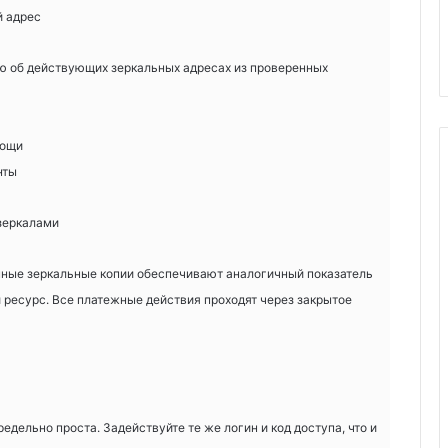
й адрес
ю об действующих зеркальных адресах из проверенных
мощи
нты
зеркалами
нные зеркальные копии обеспечивают аналогичный показатель
 ресурс. Все платежные действия проходят через закрытое
едельно проста. Задействуйте те же логин и код доступа, что и