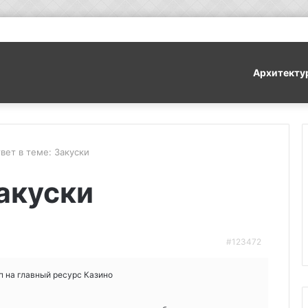
Архитекту
вет в теме: Закуски
Закуски
#123472
п на главный ресурс Казино