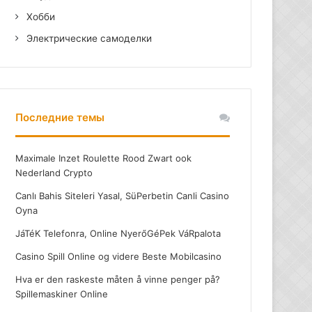
Хобби
Электрические самоделки
Последние темы
Maximale Inzet Roulette Rood Zwart ook
Nederland Crypto
Canlı Bahis Siteleri Yasal, SüPerbetin Canli Casino
Oyna
JáTéK Telefonra, Online NyerőGéPek VáRpalota
Casino Spill Online og videre Beste Mobilcasino
Hva er den raskeste måten å vinne penger på?
Spillemaskiner Online