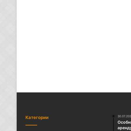
30.07.20
Категории
Особня
аренд