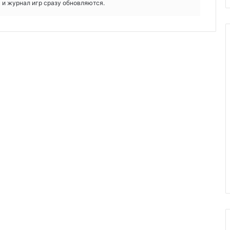
 и журнал игр сразу обновляются.