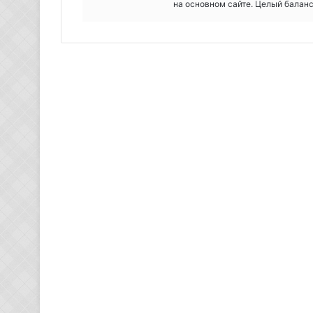
на основном сайте. Целый баланс