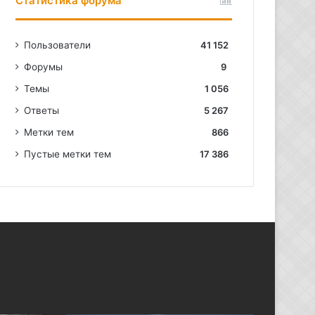
Статистика форума
Пользователи
41 152
Форумы
9
Темы
1 056
Ответы
5 267
Метки тем
866
Пустые метки тем
17 386