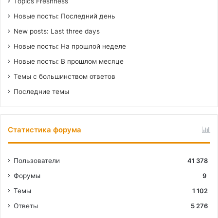
Topics Freshness
Новые посты: Последний день
New posts: Last three days
Новые посты: На прошлой неделе
Новые посты: В прошлом месяце
Темы с большинством ответов
Последние темы
Статистика форума
Пользователи
41 378
Форумы
9
Темы
1 102
Ответы
5 276