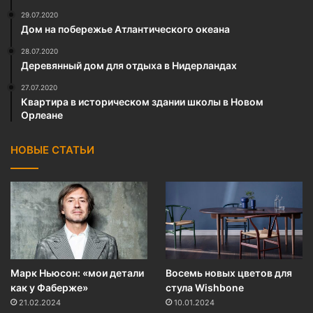
29.07.2020
Дом на побережье Атлантического океана
28.07.2020
Деревянный дом для отдыха в Нидерландах
27.07.2020
Квартира в историческом здании школы в Новом
Орлеане
НОВЫЕ СТАТЬИ
Марк Ньюсон: «мои детали
Восемь новых цветов для
как у Фаберже»
стула Wishbone
21.02.2024
10.01.2024