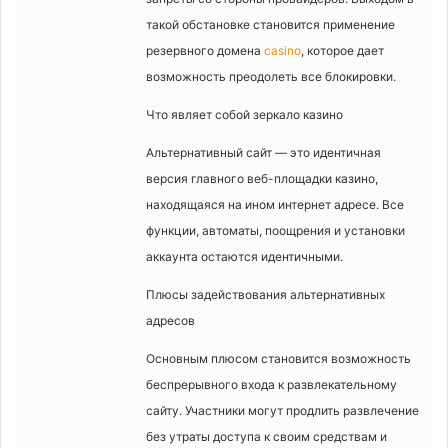
такой обстановке становится применение
резервного домена
casino
, которое дает
возможность преодолеть все блокировки.
Что являет собой зеркало казино
Альтернативный сайт — это идентичная
версия главного веб-площадки казино,
находящаяся на ином интернет адресе. Все
функции, автоматы, поощрения и установки
аккаунта остаются идентичными.
Плюсы задействования альтернативных
адресов
Основным плюсом становится возможность
беспрерывного входа к развлекательному
сайту. Участники могут продлить развлечение
без утраты доступа к своим средствам и