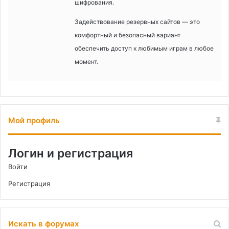
шифрования.
Задействование резервных сайтов — это
комфортный и безопасный вариант
обеспечить доступ к любимым играм в любое
момент.
Мой профиль
Логин и регистрация
Войти
Регистрация
Искать в форумах