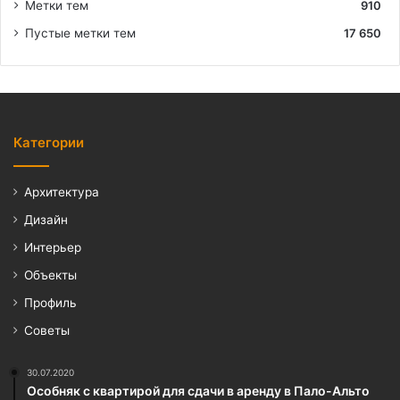
Метки тем
910
Пустые метки тем
17 650
Категории
Архитектура
Дизайн
Интерьер
Объекты
Профиль
Советы
30.07.2020
Особняк с квартирой для сдачи в аренду в Пало-Альто