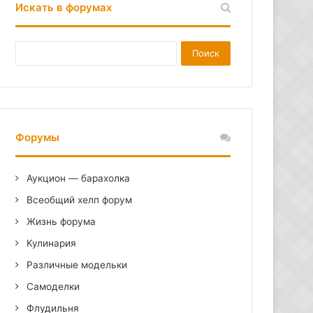
Искать в форумах
Форумы
Аукцион — барахолка
Всеобщий хелп форум
Жизнь форума
Кулинария
Различные модельки
Самоделки
Флудильня