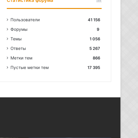
Статистика форума
Пользователи
41 156
Форумы
9
Темы
1 056
Ответы
5 267
Метки тем
866
Пустые метки тем
17 395