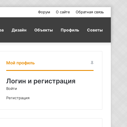
Форум
О сайте
Обратная связь
ра
Дизайн
Объекты
Профиль
Советы
Мой профиль
Логин и регистрация
Войти
Регистрация