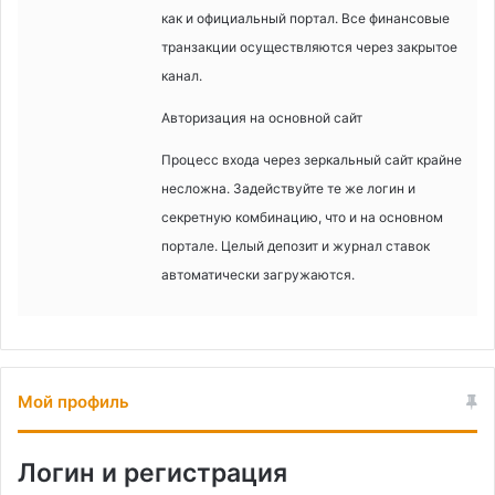
как и официальный портал. Все финансовые
транзакции осуществляются через закрытое
канал.
Авторизация на основной сайт
Процесс входа через зеркальный сайт крайне
несложна. Задействуйте те же логин и
секретную комбинацию, что и на основном
портале. Целый депозит и журнал ставок
автоматически загружаются.
Мой профиль
Логин и регистрация