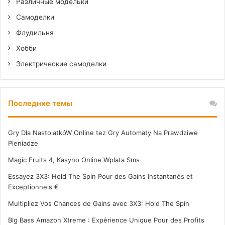
Различные модельки
Самоделки
Флудильня
Хобби
Электрические самоделки
Последние темы
Gry Dla NastolatkóW Online tez Gry Automaty Na Prawdziwe
Pieniadze
Magic Fruits 4, Kasyno Online Wplata Sms
Essayez 3X3: Hold The Spin Pour des Gains Instantanés et
Exceptionnels €
Multipliez Vos Chances de Gains avec 3X3: Hold The Spin
Big Bass Amazon Xtreme : Expérience Unique Pour des Profits