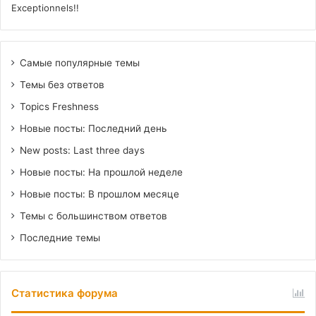
Exceptionnels!!
Самые популярные темы
Темы без ответов
Topics Freshness
Новые посты: Последний день
New posts: Last three days
Новые посты: На прошлой неделе
Новые посты: В прошлом месяце
Темы с большинством ответов
Последние темы
Статистика форума