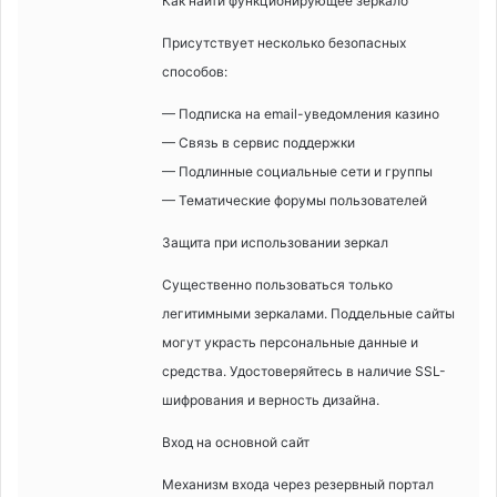
Как найти функционирующее зеркало
Присутствует несколько безопасных
способов:
— Подписка на email-уведомления казино
— Связь в сервис поддержки
— Подлинные социальные сети и группы
— Тематические форумы пользователей
Защита при использовании зеркал
Существенно пользоваться только
легитимными зеркалами. Поддельные сайты
могут украсть персональные данные и
средства. Удостоверяйтесь в наличие SSL-
шифрования и верность дизайна.
Вход на основной сайт
Механизм входа через резервный портал