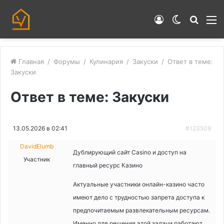
Войти
Switch
Искат
М
skin
Главная
/
Форумы
/
Кулинария
/
Закуски
/
Ответ в теме:
Закуски
Ответ в теме: Закуски
13.05.2026 в 02:41
#123509
DavidElumb
Дублирующий сайт Casino и доступ на
Участник
главный ресурс Казино
Актуальные участники онлайн-казино часто
имеют дело с трудностью запрета доступа к
предпочитаемым развлекательным ресурсам.
Именно для решения этой задачи работают