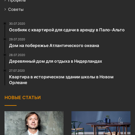
Профиль
Советы
30.07.2020
Особняк с квартирой для сдачи в аренду в Пало-Альто
29.07.2020
Дом на побережье Атлантического океана
28.07.2020
Деревянный дом для отдыха в Нидерландах
27.07.2020
Квартира в историческом здании школы в Новом
Орлеане
НОВЫЕ СТАТЬИ