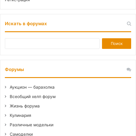
Искать в форумах
Форумы
Аукцион — барахолка
Всеобщий хелп форум
Жизнь форума
Кулинария
Различные модельки
Самоделки