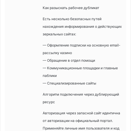
Как разыскать рабочее дубликат
Есть несколько безопасных путей
нахождения информирования о действующих
зеркальных сайтах:
— Оформление подписки на основную email-
рассылку казино
— Обращение в отдел помощи
— Коммуникационные площадки и главные
паблики
— Специализированные сайты
Алгоритм подключения через дублирующий
ресурс
Авторизация через запасной сайт идентична
от авторизации на официальный портал.
Применяйте личные имя пользователя и код