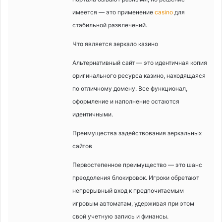
имеется — это применение
casino
для
стабильной развлечений.
Что является зеркало казино
Альтернативный сайт — это идентичная копия
оригинального ресурса казино, находящаяся
по отличному домену. Все функционал,
оформление и наполнение остаются
идентичными.
Преимущества задействования зеркальных
сайтов
Первостепенное преимущество — это шанс
преодоления блокировок. Игроки обретают
непрерывный вход к предпочитаемым
игровым автоматам, удерживая при этом
свой учетную запись и финансы.