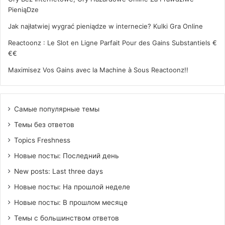
PieniąDze
Jak najłatwiej wygrać pieniądze w internecie? Kulki Gra Online
Reactoonz : Le Slot en Ligne Parfait Pour des Gains Substantiels €
€€
Maximisez Vos Gains avec la Machine à Sous Reactoonz!!
Самые популярные темы
Темы без ответов
Topics Freshness
Новые посты: Последний день
New posts: Last three days
Новые посты: На прошлой неделе
Новые посты: В прошлом месяце
Темы с большинством ответов