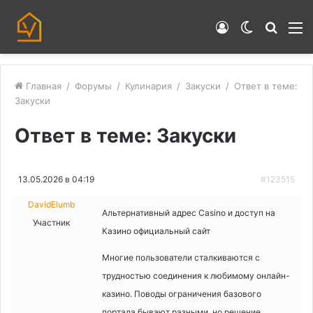
Войти
Switch
Искат
М
skin
Главная
/
Форумы
/
Кулинария
/
Закуски
/
Ответ в теме:
Закуски
Ответ в теме: Закуски
13.05.2026 в 04:19
#123515
DavidElumb
Альтернативный адрес Casino и доступ на
Участник
Казино официальный сайт
Многие пользователи сталкиваются с
трудностью соединения к любимому онлайн-
казино. Поводы ограничения базового
портала бывают разными, но решение