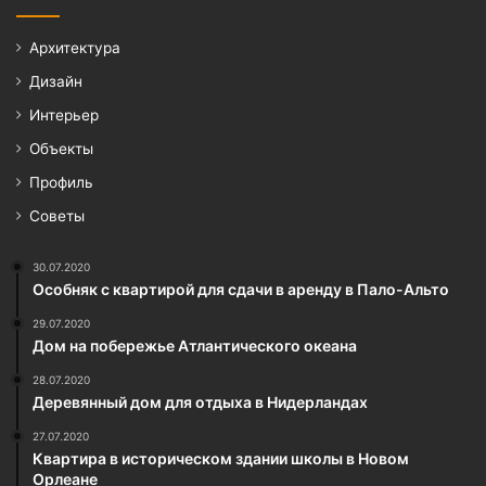
Архитектура
Дизайн
Интерьер
Объекты
Профиль
Советы
30.07.2020
Особняк с квартирой для сдачи в аренду в Пало-Альто
29.07.2020
Дом на побережье Атлантического океана
28.07.2020
Деревянный дом для отдыха в Нидерландах
27.07.2020
Квартира в историческом здании школы в Новом
Орлеане