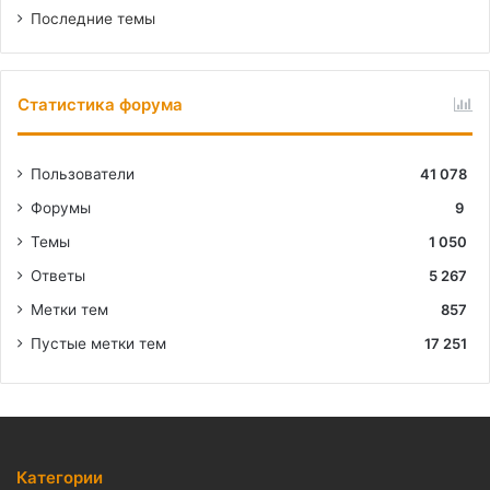
Последние темы
Статистика форума
Пользователи
41 078
Форумы
9
Темы
1 050
Ответы
5 267
Метки тем
857
Пустые метки тем
17 251
Категории