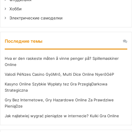
Хобби
Электрические самоделки
Последние темы
Hva er den raskeste måten å vinne penger på? Spillemaskiner
Online
Valodi PéNzes Casino GyöMrő, Multi Dice Online NyerőGéP
Kasyno Online Szybkie Wypłaty tez Gra PrzegląDarkowa
Strategiczna
Gry Bez Internetowe, Gry Hazardowe Online Za Prawdziwe
PieniąDze
Jak najłatwiej wygrać pieniądze w internecie? Kulki Gra Online