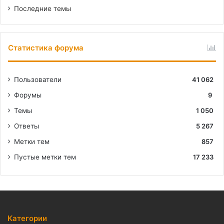
Последние темы
Статистика форума
Пользователи
41 062
Форумы
9
Темы
1 050
Ответы
5 267
Метки тем
857
Пустые метки тем
17 233
Категории