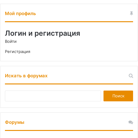
Мой профиль
Логин и регистрация
Войти
Регистрация
Искать в форумах
Форумы