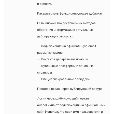
и депозит.
Как разыскать функционирующее дубликат
Есть множество достоверных методов
обретения информации о актуальных
дублирующих ресурсах:
— Подключение на официальную email-
рассылку казино
— Контакт в департамент помощи
— Публичные платформы и основные
страницы
— Специализированные площадки
Процесс входа через дублирующий ресурс
Логин через дублирующий портал
аналогична от подключения на официальный
сайт. Используйте свои имя пользователя и