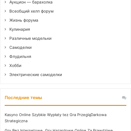
Аукцион — барахолка
Всеобщий хелп форум
Жизнь форума
Кулинария
Различные модельки
Самоделки
Флудильня
Хобби
Электрические самоделки
Последние темы
Kasyno Online Szybkie Wypłaty tez Gra PrzegląDarkowa
Strategiczna
Gry Bez Internetowe, Gry Hazardowe Online Za Prawdziwe