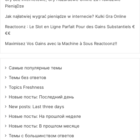
PieniąDze
Jak najłatwiej wygrać pieniądze w internecie? Kulki Gra Online
Reactoonz : Le Slot en Ligne Parfait Pour des Gains Substantiels €
€€
Maximisez Vos Gains avec la Machine à Sous Reactoonz!!
Самые популярные темы
Темы без ответов
Topics Freshness
Новые посты: Последний день
New posts: Last three days
Новые посты: На прошлой неделе
Новые посты: В прошлом месяце
Темы с большинством ответов