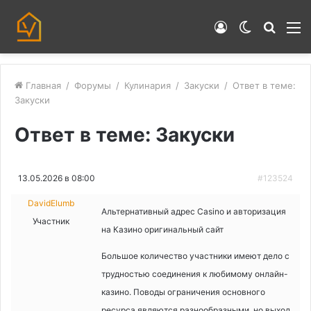
Войти
Switch
Искат
М
skin
Главная
/
Форумы
/
Кулинария
/
Закуски
/
Ответ в теме:
Закуски
Ответ в теме: Закуски
13.05.2026 в 08:00
#123524
DavidElumb
Альтернативный адрес Casino и авторизация
Участник
на Казино оригинальный сайт
Большое количество участники имеют дело с
трудностью соединения к любимому онлайн-
казино. Поводы ограничения основного
ресурса являются разнообразными, но выход