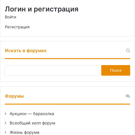
Логин и регистрация
Войти
Регистрация
Искать в форумах
Форумы
Аукцион — барахолка
Всеобщий хелп форум
Жизнь форума