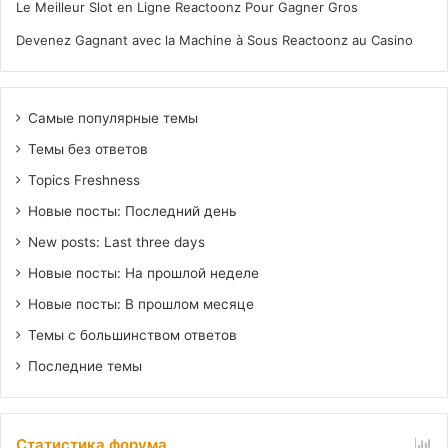
Le Meilleur Slot en Ligne Reactoonz Pour Gagner Gros
Devenez Gagnant avec la Machine à Sous Reactoonz au Casino
Самые популярные темы
Темы без ответов
Topics Freshness
Новые посты: Последний день
New posts: Last three days
Новые посты: На прошлой неделе
Новые посты: В прошлом месяце
Темы с большинством ответов
Последние темы
Статистика форума