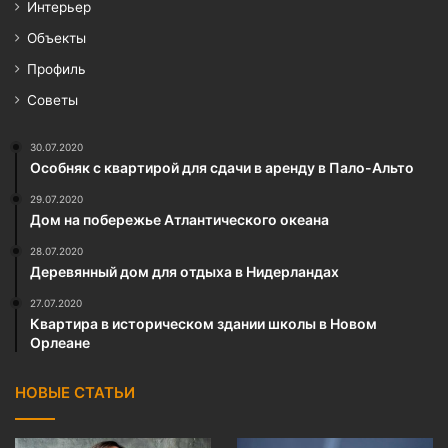
Интерьер
Объекты
Профиль
Советы
30.07.2020
Особняк с квартирой для сдачи в аренду в Пало-Альто
29.07.2020
Дом на побережье Атлантического океана
28.07.2020
Деревянный дом для отдыха в Нидерландах
27.07.2020
Квартира в историческом здании школы в Новом
Орлеане
НОВЫЕ СТАТЬИ