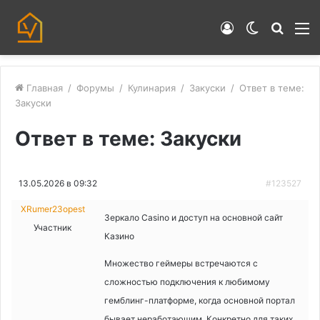
Войти
Switch
Искат
М
skin
Главная
/
Форумы
/
Кулинария
/
Закуски
/
Ответ в теме:
Закуски
Ответ в теме: Закуски
13.05.2026 в 09:32
#123527
XRumer23opest
Зеркало Casino и доступ на основной сайт
Участник
Казино
Множество геймеры встречаются с
сложностью подключения к любимому
гемблинг-платформе, когда основной портал
бывает неработающим. Конкретно для таких