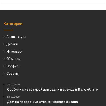
Категории
Архитектура
Дизайн
Интерьер
Объекты
Профиль
Советы
30.07.2020
Особняк с квартирой для сдачи в аренду в Пало-Альто
29.07.2020
Дом на побережье Атлантического океана