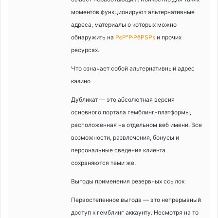
моментов функционируют альтернативные
адреса, материалы о которых можно
обнаружить на
РєР°Р·РёРЅРѕ
и прочих
ресурсах.
Что означает собой альтернативный адрес
казино
Дубликат — это абсолютная версия
основного портала гемблинг-платформы,
расположенная на отдельном веб имени. Все
возможности, развлечения, бонусы и
персональные сведения клиента
сохраняются теми же.
Выгоды применения резервных ссылок
Первостепенное выгода — это непрерывный
доступ к гемблинг аккаунту. Несмотря на то