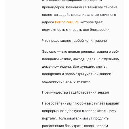
провайдеров. Решением в такой обстановке
является задействование альтернативного
адреса
РєР°Р·РёРЅРѕ
, которое дает
возможность миновать все блокировки.
Что представляет собой копия казино
Зеркало — это полная реплика главного веб-
площадки казино, находящаяся на отдельном
доменном имени. Все функции, слоты,
поощрения и параметры учетной записи
сохраняются аналогичными.
Преимущества задействования зеркал
Первостепенным плюсом выступает вариант
непрерывного доступа к развлекательному
порталу. Пользователи могут продлить
развлечение без утраты входа к своим