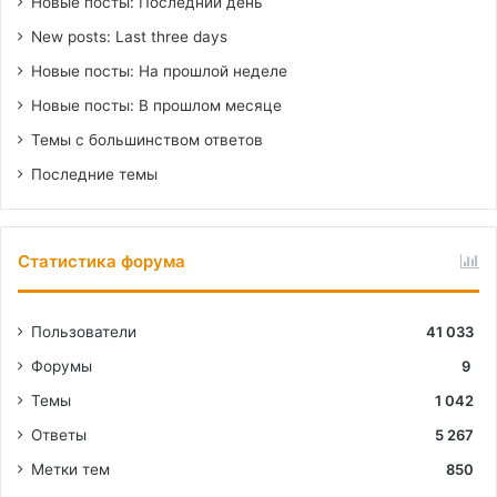
Новые посты: Последний день
New posts: Last three days
Новые посты: На прошлой неделе
Новые посты: В прошлом месяце
Темы с большинством ответов
Последние темы
Статистика форума
Пользователи
41 033
Форумы
9
Темы
1 042
Ответы
5 267
Метки тем
850