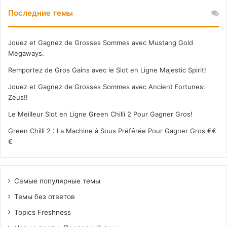
Последние темы
Jouez et Gagnez de Grosses Sommes avec Mustang Gold
Megaways.
Remportez de Gros Gains avec le Slot en Ligne Majestic Spirit!
Jouez et Gagnez de Grosses Sommes avec Ancient Fortunes:
Zeus!!
Le Meilleur Slot en Ligne Green Chilli 2 Pour Gagner Gros!
Green Chilli 2 : La Machine à Sous Préférée Pour Gagner Gros €€
€
Самые популярные темы
Темы без ответов
Topics Freshness