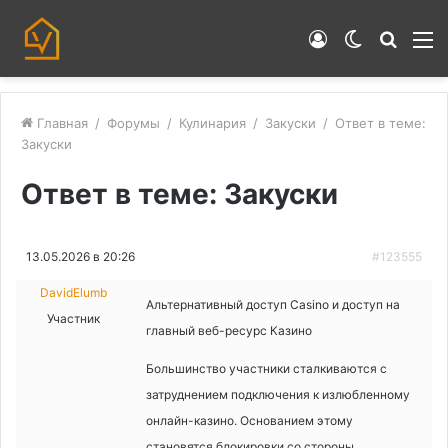
Войти
Switch
Искат
М
skin
Главная
/
Форумы
/
Кулинария
/
Закуски
/
Ответ в теме:
Закуски
Ответ в теме: Закуски
13.05.2026 в 20:26
#123555
DavidElumb
Альтернативный доступ Casino и доступ на
Участник
главный веб-ресурс Казино
Большинство участники сталкиваются с
затруднением подключения к излюбленному
онлайн-казино. Основанием этому
становятся блокировки со стороны