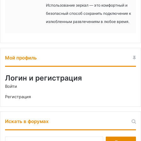
Использование зеркал — это комфортный и
безопасный способ сохранить подключение к
излюбленным развлечениям в любое время.
Мой профиль
Логин и регистрация
Войти
Регистрация
Искать в форумах