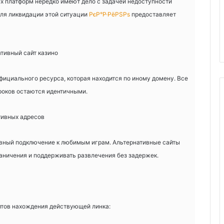
х платформ нередко имеют дело с задачей недоступности
для ликвидации этой ситуации
РєР°Р·РёРЅРѕ
предоставляет
тивный сайт казино
фициального ресурса, которая находится по иному домену. Все
роков остаются идентичными.
тивных адресов
вный подключение к любимым играм. Альтернативные сайты
аничения и поддерживать развлечения без задержек.
нтов нахождения действующей линка: