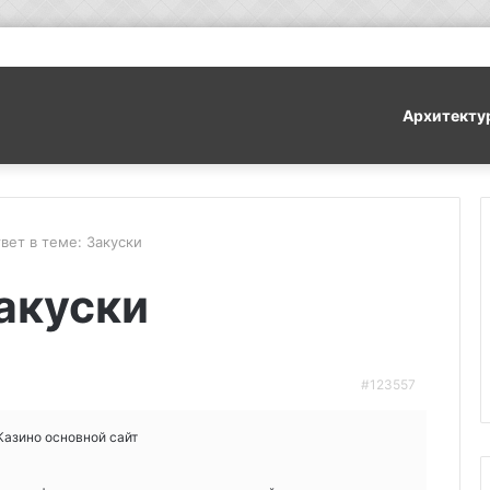
Архитекту
вет в теме: Закуски
Закуски
#123557
 Казино основной сайт