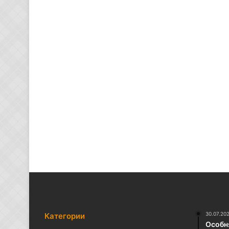
30.07.20
Категории
Особня