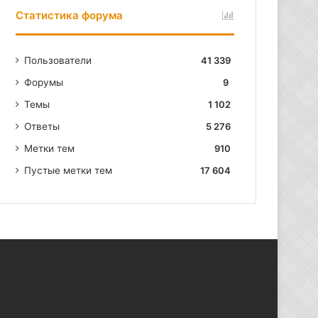
Статистика форума
Пользователи
41 339
Форумы
9
Темы
1 102
Ответы
5 276
Метки тем
910
Пустые метки тем
17 604