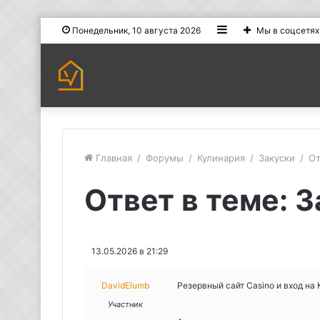
Sidebar
Понедельник, 10 августа 2026
Мы в соцсетях
Главная
/
Форумы
/
Кулинария
/
Закуски
/
От
Ответ в теме: 
13.05.2026 в 21:29
DavidElumb
Резервный сайт Casino и вход на
Участник