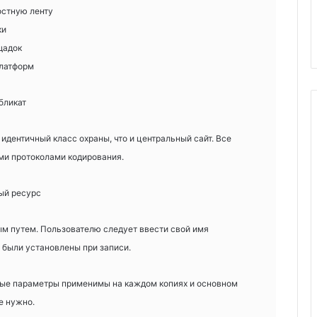
остную ленту
ки
щадок
латформ
бликат
дентичный класс охраны, что и центральный сайт. Все
ми протоколами кодирования.
ый ресурс
м путем. Пользователю следует ввести свой имя
 были установлены при записи.
тные параметры применимы на каждом копиях и основном
е нужно.