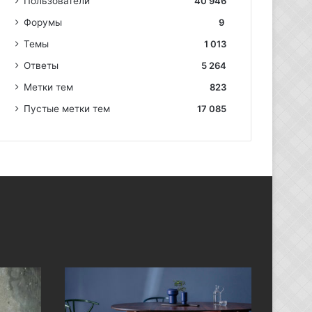
Пользователи
40 946
Форумы
9
Темы
1 013
Ответы
5 264
Метки тем
823
Пустые метки тем
17 085