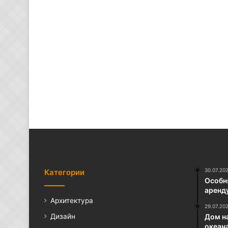
30.07.20
Категории
Особня
аренд
Архитектура
29.07.20
Дизайн
Дом н
океан