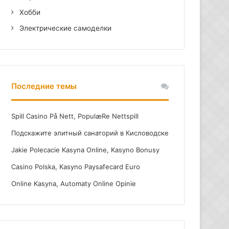
Хобби
Электрические самоделки
Последние темы
Spill Casino På Nett, PopulæRe Nettspill
Подскажите элитный санаторий в Кисловодске
Jakie Polecacie Kasyna Online, Kasyno Bonusy
Casino Polska, Kasyno Paysafecard Euro
Online Kasyna, Automaty Online Opinie