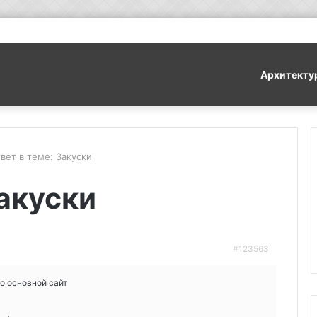
Архитекту
вет в теме: Закуски
Закуски
#123563
но основной сайт