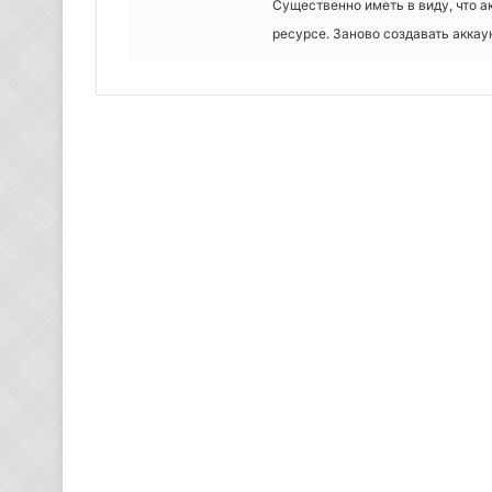
Существенно иметь в виду, что 
ресурсе. Заново создавать аккаун