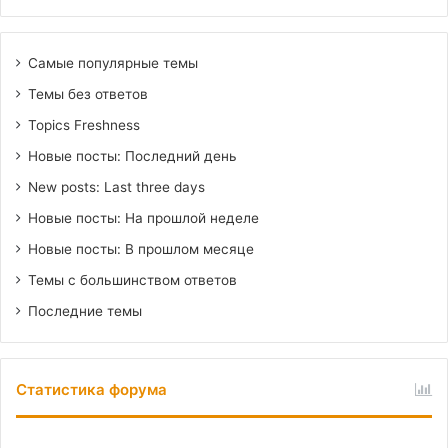
Самые популярные темы
Темы без ответов
Topics Freshness
Новые посты: Последний день
New posts: Last three days
Новые посты: На прошлой неделе
Новые посты: В прошлом месяце
Темы с большинством ответов
Последние темы
Статистика форума