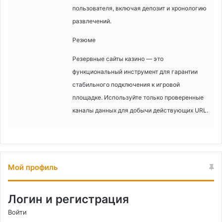
пользователя, включая депозит и хронологию
развлечений.
Резюме
Резервные сайты казино — это
функциональный инструмент для гарантии
стабильного подключения к игровой
площадке. Используйте только проверенные
каналы данных для добычи действующих URL.
Мой профиль
Логин и регистрация
Войти