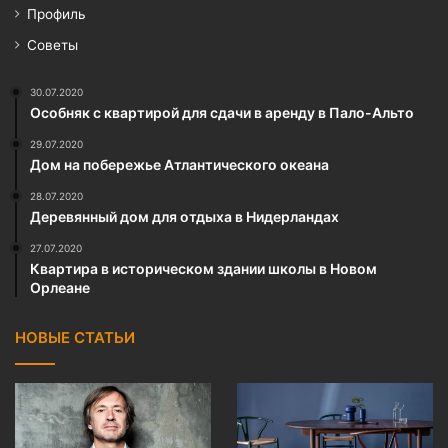
Профиль
Советы
30.07.2020
Особняк с квартирой для сдачи в аренду в Пало-Альто
29.07.2020
Дом на побережье Атлантического океана
28.07.2020
Деревянный дом для отдыха в Нидерландах
27.07.2020
Квартира в историческом здании школы в Новом
Орлеане
НОВЫЕ СТАТЬИ