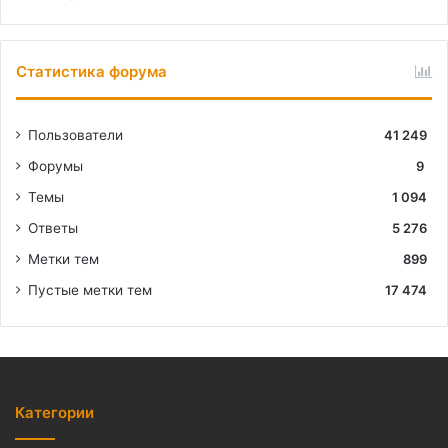
Статистика форума
Пользователи
41 249
Форумы
9
Темы
1 094
Ответы
5 276
Метки тем
899
Пустые метки тем
17 474
Категории