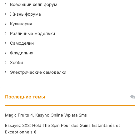
Всеобщий хелп форум
Жизнь форума
Кулинария
Различные модельки
Самоделки
Флудильня
Хобби
Электрические самоделки
Последние темы
Magic Fruits 4, Kasyno Online Wplata Sms
Essayez 3X3: Hold The Spin Pour des Gains Instantanés et
Exceptionnels €