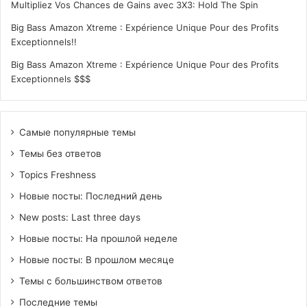
Multipliez Vos Chances de Gains avec 3X3: Hold The Spin
Big Bass Amazon Xtreme : Expérience Unique Pour des Profits
Exceptionnels!!
Big Bass Amazon Xtreme : Expérience Unique Pour des Profits
Exceptionnels $$$
Самые популярные темы
Темы без ответов
Topics Freshness
Новые посты: Последний день
New posts: Last three days
Новые посты: На прошлой неделе
Новые посты: В прошлом месяце
Темы с большинством ответов
Последние темы