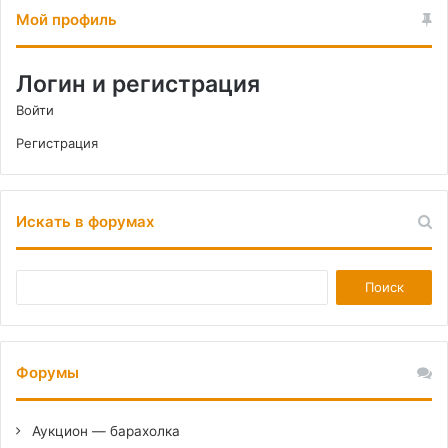
Мой профиль
Логин и регистрация
Войти
Регистрация
Искать в форумах
Форумы
Аукцион — барахолка