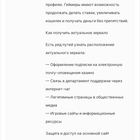
профилю. Геймеры имеют возможность
продолжать делать ставки, увеличивать
кошелек и получать деньги без препятствий.
Как получить актуальное зеркало
Есть ряд путей узнать расположение
актуального зеркала:
— Оформление подписки на электронную
почту-оповещения казино
— Связь в департамент поддержки через
интернет-чат
— Легитимные страницы в общественных
медиа
— Игровые сайты и информационные
ресурсы
Защита и доступ на основной сайт