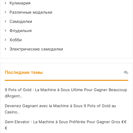
Кулинария
Различные модельки
Самоделки
Флудильня
Хобби
Электрические самоделки
Последние темы
9 Pots of Gold : La Machine à Sous Ultime Pour Gagner Beaucoup
d’Argent..
Devenez Gagnant avec la Machine à Sous 9 Pots of Gold au
Casino..
Gem Elevator : La Machine à Sous Préférée Pour Gagner Gros €€
€