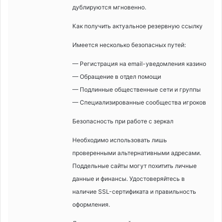
дублируются мгновенно.
Как получить актуальное резервную ссылку
Имеется несколько безопасных путей:
— Регистрация на email-уведомления казино
— Обращение в отдел помощи
— Подлинные общественные сети и группы
— Специализированные сообщества игроков
Безопасность при работе с зеркал
Необходимо использовать лишь
проверенными альтернативными адресами.
Поддельные сайты могут похитить личные
данные и финансы. Удостоверяйтесь в
наличие SSL-сертификата и правильность
оформления.