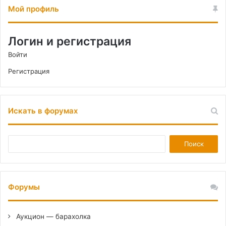
Мой профиль
Логин и регистрация
Войти
Регистрация
Искать в форумах
Форумы
Аукцион — барахолка