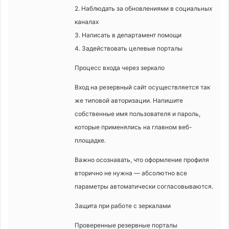
2. Наблюдать за обновлениями в социальных
каналах
3. Написать в департамент помощи
4. Задействовать целевые порталы
Процесс входа через зеркало
Вход на резервный сайт осуществляется так
же типовой авторизации. Напишите
собственные имя пользователя и пароль,
которые применялись на главном веб-
площадке.
Важно осознавать, что оформление профиля
вторично не нужна — абсолютно все
параметры автоматически согласовываются.
Защита при работе с зеркалами
Проверенные резервные порталы