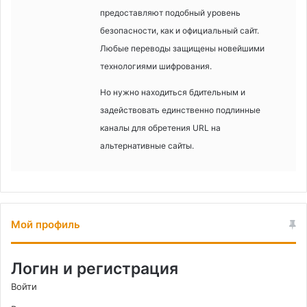
предоставляют подобный уровень
безопасности, как и официальный сайт.
Любые переводы защищены новейшими
технологиями шифрования.
Но нужно находиться бдительным и
задействовать единственно подлинные
каналы для обретения URL на
альтернативные сайты.
Мой профиль
Логин и регистрация
Войти