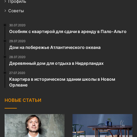
Профиль
Советы
30.07.2020
Особняк с квартирой для сдачи в аренду в Пало-Альто
29.07.2020
Дом на побережье Атлантического океана
28.07.2020
Деревянный дом для отдыха в Нидерландах
27.07.2020
Квартира в историческом здании школы в Новом
Орлеане
НОВЫЕ СТАТЬИ