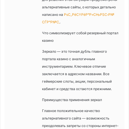
альтернативные сайты, о которых детально
написано на
РѕС„РёС†РёР°Р»СЊРЅС‹Р№
СЃР°Р№С‚
.
Что символизирует собой резервный портал
казино
Зеркало — это точная дубль главного
портала казино с аналогичным
инструментарием. Ключевое отличие
заключается в адресном названии. Все
геймерские слоты, акции, персональный
кабинет и средства остаются прежними.
Преимущества применения зеркал
Главное положительное качество
альтернативного сайта — возможность
преодолевать запреты со стороны интернет-