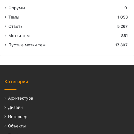
Форумы
9
Темы
1 053
Ответы
5 267
Метки тем
861
Пустые метки тем
17 307
Категории
Архитектура
Дизайн
Интерьер
Объекты