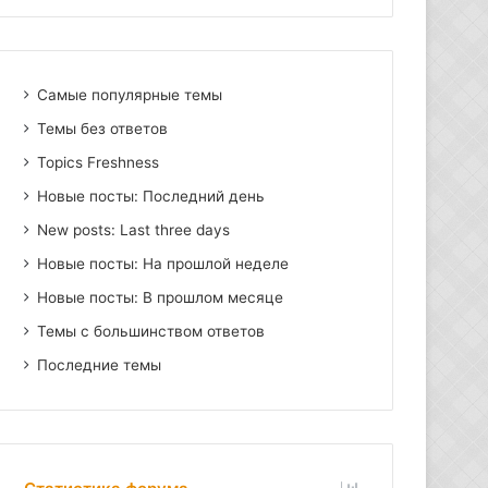
Самые популярные темы
Темы без ответов
Topics Freshness
Новые посты: Последний день
New posts: Last three days
Новые посты: На прошлой неделе
Новые посты: В прошлом месяце
Темы с большинством ответов
Последние темы