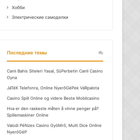
Хобби
Электрические самоделки
Последние темы
Canlı Bahis Siteleri Yasal, SüPerbetin Canli Casino
Oyna
JáTéK Telefonra, Online NyerőGéPek VáRpalota
Casino Spill Online og videre Beste Mobilcasino
Hva er den raskeste måten å vinne penger på?
Spillemaskiner Online
Valodi PéNzes Casino GyöMrő, Multi Dice Online
NyerőGéP