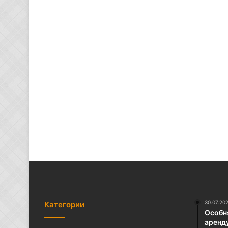
30.07.20
Категории
Особня
аренд