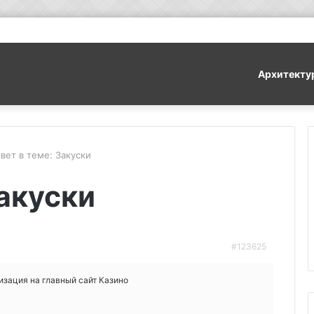
Архитекту
вет в теме: Закуски
Закуски
#123625
изация на главный сайт Казино