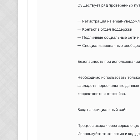
Существует ряд проверенных пут
— Регистрация на email-уведомл
— Контакт в отдел поддержки
— Подлинные социальные сети и
— Специализированные сообщес
Безопасность при использовании
Необходимо использовать тольк
завладеть персональные данные 
корректность интерфейса.
Вход на официальный сайт
Процесс входа через зеркало це
Используйте те же логин и код дос