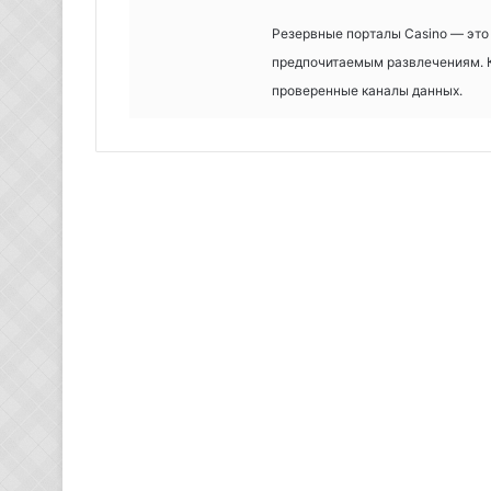
Резервные порталы Casino — это
предпочитаемым развлечениям. 
проверенные каналы данных.