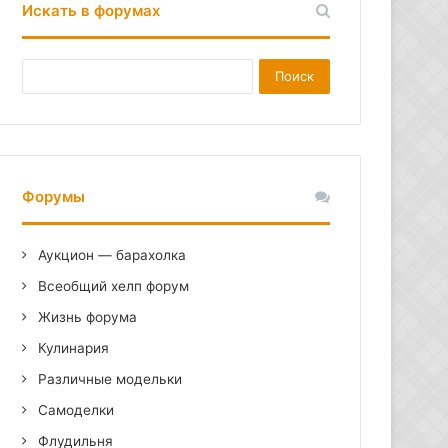
Искать в форумах
Форумы
Аукцион — барахолка
Всеобщий хелп форум
Жизнь форума
Кулинария
Различные модельки
Самоделки
Флудильня