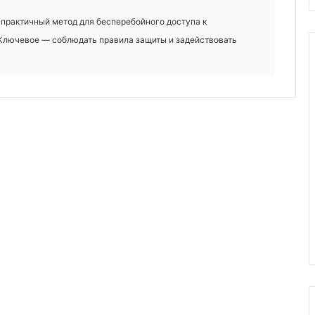
 практичный метод для бесперебойного доступа к
Ключевое — соблюдать правила защиты и задействовать