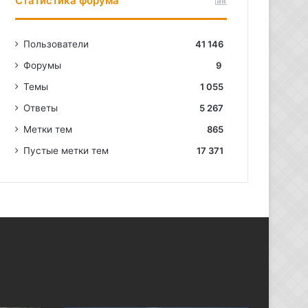
Статистика форума
Пользователи
41 146
Форумы
9
Темы
1 055
Ответы
5 267
Метки тем
865
Пустые метки тем
17 371