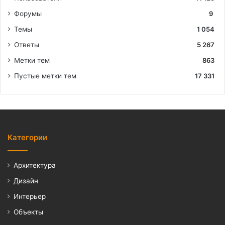
Форумы
9
Темы
1 054
Ответы
5 267
Метки тем
863
Пустые метки тем
17 331
Категории
Архитектура
Дизайн
Интерьер
Объекты