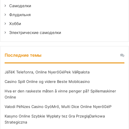
Самоделки
Флудильня
Хобби
Электрические самоделки
Последние темы
JáTéK Telefonra, Online NyerőGéPek VáRpalota
Casino Spill Online og videre Beste Mobilcasino
Hva er den raskeste måten å vinne penger på? Spillemaskiner
Online
Valodi PéNzes Casino GyöMrő, Multi Dice Online NyerőGéP
Kasyno Online Szybkie Wypłaty tez Gra PrzegląDarkowa
Strategiczna