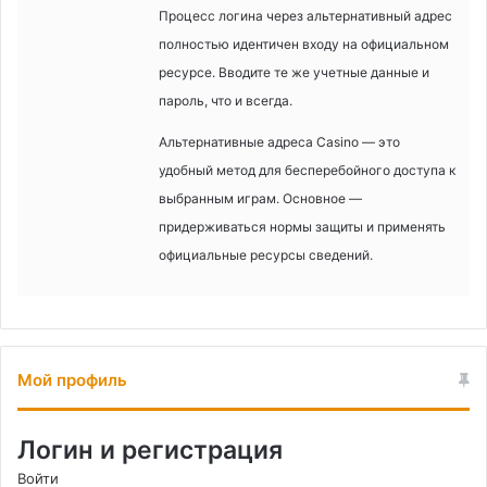
Процесс логина через альтернативный адрес
полностью идентичен входу на официальном
ресурсе. Вводите те же учетные данные и
пароль, что и всегда.
Альтернативные адреса Casino — это
удобный метод для бесперебойного доступа к
выбранным играм. Основное —
придерживаться нормы защиты и применять
официальные ресурсы сведений.
Мой профиль
Логин и регистрация
Войти