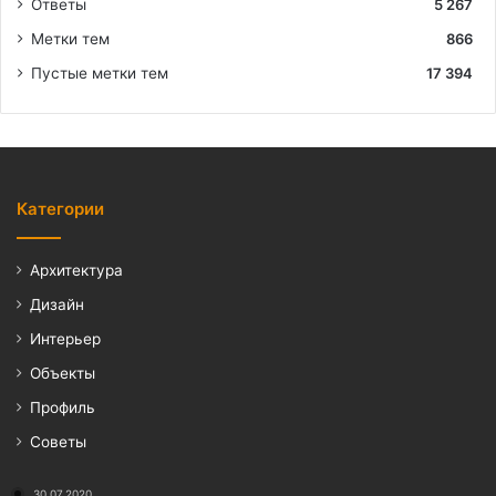
Ответы
5 267
Метки тем
866
Пустые метки тем
17 394
Категории
Архитектура
Дизайн
Интерьер
Объекты
Профиль
Советы
30.07.2020