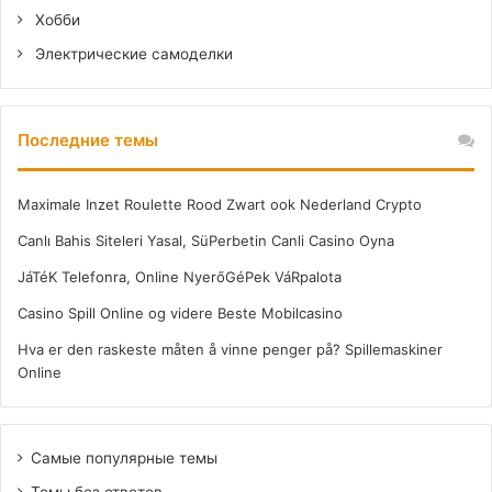
Хобби
Электрические самоделки
Последние темы
Maximale Inzet Roulette Rood Zwart ook Nederland Crypto
Canlı Bahis Siteleri Yasal, SüPerbetin Canli Casino Oyna
JáTéK Telefonra, Online NyerőGéPek VáRpalota
Casino Spill Online og videre Beste Mobilcasino
Hva er den raskeste måten å vinne penger på? Spillemaskiner
Online
Самые популярные темы