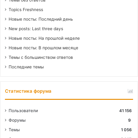
Темы без ответов
Topics Freshness
Новые посты: Последний день
New posts: Last three days
Новые посты: На прошлой неделе
Новые посты: В прошлом месяце
Темы с большинством ответов
Последние темы
Статистика форума
Пользователи
41 156
Форумы
9
Темы
1 056