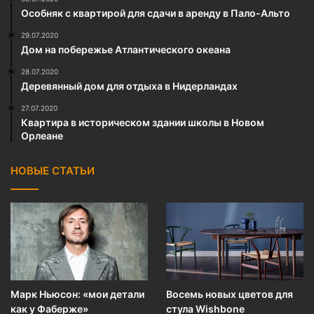
Особняк с квартирой для сдачи в аренду в Пало-Альто
29.07.2020
Дом на побережье Атлантического океана
28.07.2020
Деревянный дом для отдыха в Нидерландах
27.07.2020
Квартира в историческом здании школы в Новом
Орлеане
НОВЫЕ СТАТЬИ
Марк Ньюсон: «мои детали
Восемь новых цветов для
как у Фаберже»
стула Wishbone