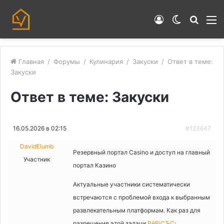
Войти
Switch
Искат
М
skin
Главная
/
Форумы
/
Кулинария
/
Закуски
/
Ответ в теме:
Закуски
Ответ в теме: Закуски
16.05.2026 в 02:15
#123647
DavidElumb
Резервный портал Casino и доступ на главный
Участник
портал Казино
Актуальные участники систематически
встречаются с проблемой входа к выбранным
развлекательным платформам. Как раз для
разрешения этой задачи
РёРіСЂС‹