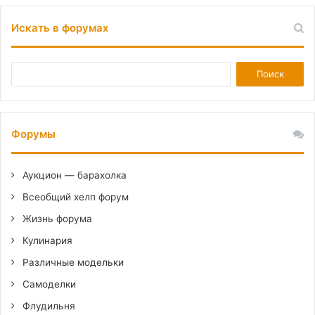
Искать в форумах
Форумы
Аукцион — барахолка
Всеобщий хелп форум
Жизнь форума
Кулинария
Различные модельки
Самоделки
Флудильня