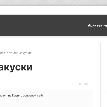
Архитекту
вет в теме: Закуски
Закуски
#123651
оступ на Казино основной сайт