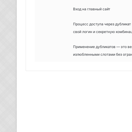
Вход на главный сайт
Процесс доступа через дубликат
свой логин и секретную комбинац
Применение дубликатов — это ве
излюбленными слотами без огра