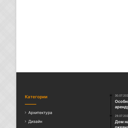
30.07.20
Категории
Особня
аренд
Архитектура
29.07.20
Дизайн
Дом н
океан