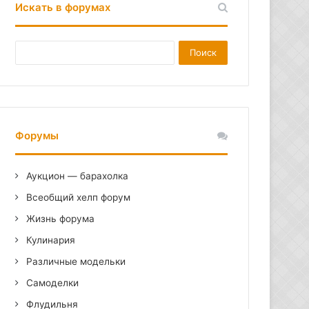
Искать в форумах
Форумы
Аукцион — барахолка
Всеобщий хелп форум
Жизнь форума
Кулинария
Различные модельки
Самоделки
Флудильня