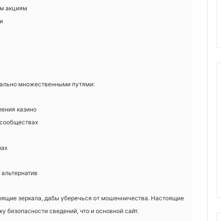
м акциям
и
еально множественными путями:
ления казино
 сообществах
мах
 альтернатив
оящие зеркала, дабы уберечься от мошенничества. Настоящие
у безопасности сведений, что и основной сайт.