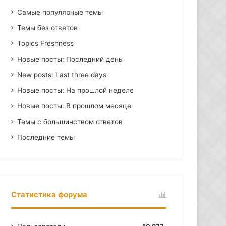
Самые популярные темы
Темы без ответов
Topics Freshness
Новые посты: Последний день
New posts: Last three days
Новые посты: На прошлой неделе
Новые посты: В прошлом месяце
Темы с большинством ответов
Последние темы
Статистика форума