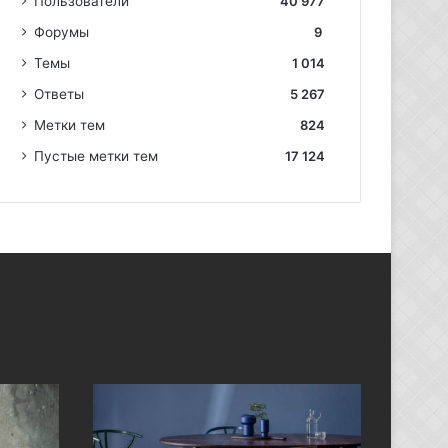
Пользователи
40 977
Форумы
9
Темы
1 014
Ответы
5 267
Метки тем
824
Пустые метки тем
17 124