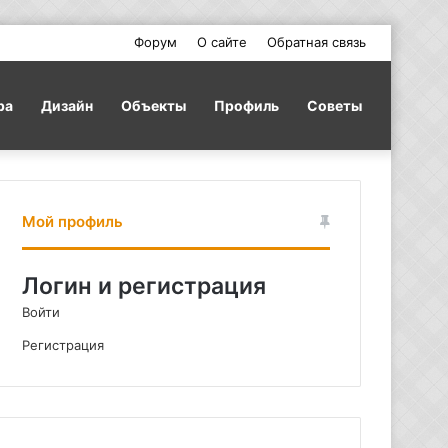
Форум
О сайте
Обратная связь
ра
Дизайн
Объекты
Профиль
Советы
Мой профиль
Логин и регистрация
Войти
Регистрация