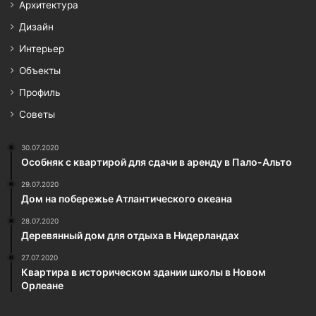
Архитектура
Дизайн
Интерьер
Объекты
Профиль
Советы
30.07.2020
Особняк с квартирой для сдачи в аренду в Пало-Альто
29.07.2020
Дом на побережье Атлантического океана
28.07.2020
Деревянный дом для отдыха в Нидерландах
27.07.2020
Квартира в историческом здании школы в Новом
Орлеане