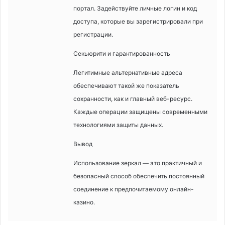
портал. Задействуйте личные логин и код
доступа, которые вы зарегистрировали при
регистрации.
Секьюрити и гарантированность
Легитимные альтернативные адреса
обеспечивают такой же показатель
сохранности, как и главный веб-ресурс.
Каждые операции защищены современными
технологиями защиты данных.
Вывод
Использование зеркал — это практичный и
безопасный способ обеспечить постоянный
соединение к предпочитаемому онлайн-
казино.