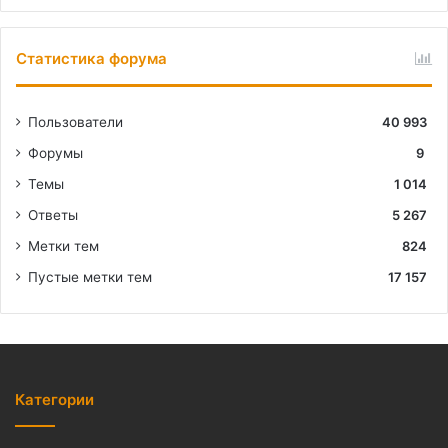
Статистика форума
Пользователи
40 993
Форумы
9
Темы
1 014
Ответы
5 267
Метки тем
824
Пустые метки тем
17 157
Категории