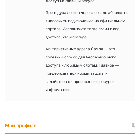
Доступ на главный ресурс
Процедура логина через зеркало абсолютно
аналогичен подключению на официальном
портале. Используйте те же логин и код
доступа, что и прежде.
Альтернативные адреса Casino — это
полезный способ для бесперебойного
доступа к любимым слотам. Главное —
придерживаться нормы защиты и
задействовать проверенные ресурсы
информации.
Мой профиль