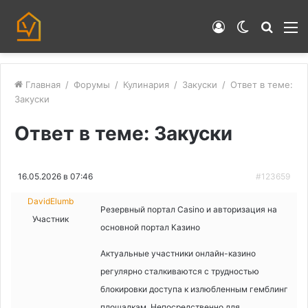
Войти
Switch
Искат
М
skin
Главная
/
Форумы
/
Кулинария
/
Закуски
/
Ответ в теме:
Закуски
Ответ в теме: Закуски
16.05.2026 в 07:46
#123659
DavidElumb
Резервный портал Casino и авторизация на
Участник
основной портал Казино
Актуальные участники онлайн-казино
регулярно сталкиваются с трудностью
блокировки доступа к излюбленным гемблинг
площадкам. Непосредственно для