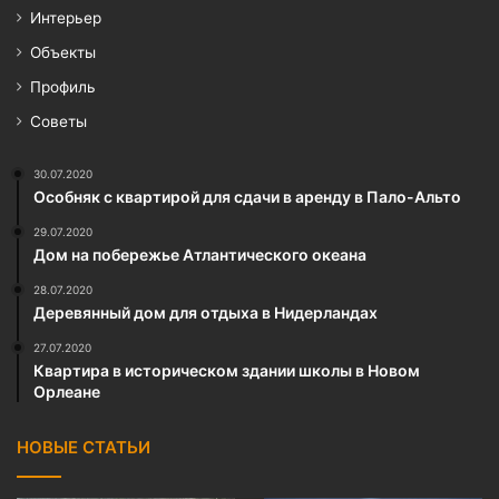
Интерьер
Объекты
Профиль
Советы
30.07.2020
Особняк с квартирой для сдачи в аренду в Пало-Альто
29.07.2020
Дом на побережье Атлантического океана
28.07.2020
Деревянный дом для отдыха в Нидерландах
27.07.2020
Квартира в историческом здании школы в Новом
Орлеане
НОВЫЕ СТАТЬИ