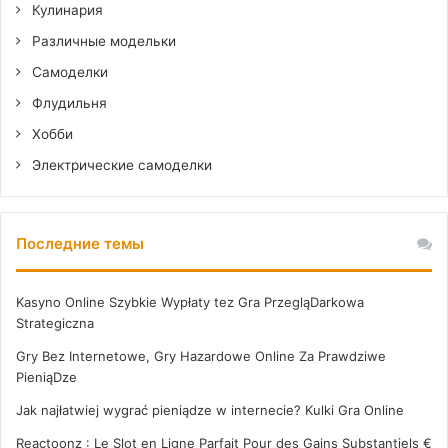
Кулинария
Различные модельки
Самоделки
Флудильня
Хобби
Электрические самоделки
Последние темы
Kasyno Online Szybkie Wypłaty tez Gra PrzegląDarkowa
Strategiczna
Gry Bez Internetowe, Gry Hazardowe Online Za Prawdziwe
PieniąDze
Jak najłatwiej wygrać pieniądze w internecie? Kulki Gra Online
Reactoonz : Le Slot en Ligne Parfait Pour des Gains Substantiels €